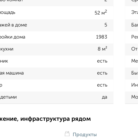
во комнат
2
Ср
2
лощадь
Эт
52 м
ажей в доме
5
Ба
ройки дома
1983
Ре
кухни
8 м²
От
ник
есть
Ме
ая машина
есть
Бы
р
есть
Ин
 детьми
да
Мо
жение, инфраструктура рядом
Продукты