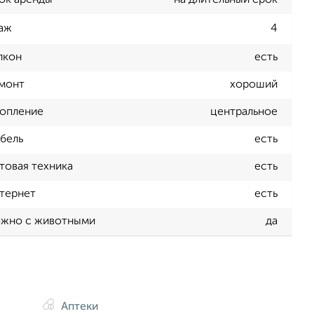
ок аренды
на длительный срок
аж
4
лкон
есть
монт
хороший
опление
центральное
бель
есть
товая техника
есть
тернет
есть
жно с животными
да
Аптеки