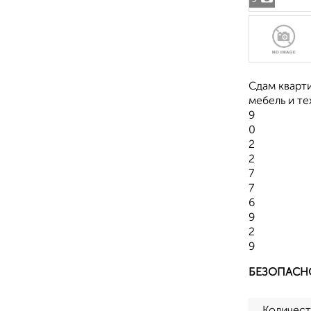
Сдам кварт
мебель и те
9
0
2
2
7
7
6
9
2
9
БЕЗОПАСН