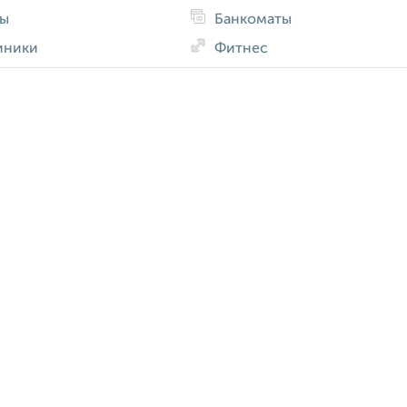
ды
Банкоматы
иники
Фитнес