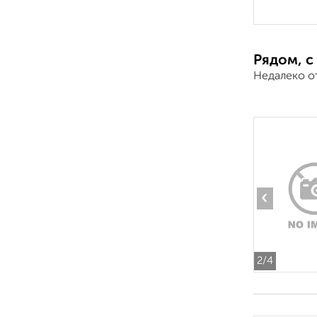
Рядом, с
Недалеко о
‹
2
/4