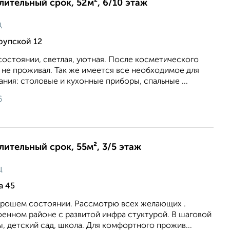
длительный срок, 52м², 6/10 этаж
ц
рупской 12
состоянии, светлая, уютная. После косметического
 не проживал. Так же имеется все необходимое для
ия: столовые и кухонные приборы, спальные ...
6
лительный срок, 55м², 3/5 этаж
ц
а 45
хорошем состоянии. Рассмотрю всех желающих .
оенном районе с развитой инфра стуктурой. В шаговой
, детский сад, школа. Для комфортного прожив...