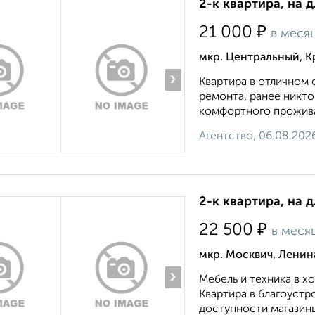
2-к квартира, на 
₽
21 000
в меся
мкр. Центральный, К
›
Квартира в отличном 
ремонта, ранее никто
комфортного проживан
Агентство, 06.08.202
2-к квартира, на д
₽
22 500
в меся
мкр. Москвич, Ленин
›
Мебель и техника в 
Квартира в благоустр
доступности магазины