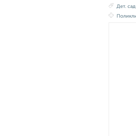
Дет. са
Поликл