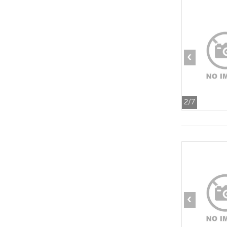
‹
2
/7
‹