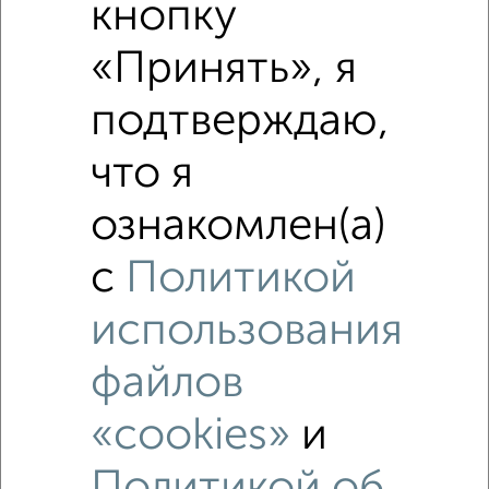
кнопку
«Принять», я
подтверждаю,
Похожие предложения рядом
что я
2‑комнатные квартиры недалеко от Чкалова 14
ознакомлен(а)
с
Политикой
использования
файлов
«cookies»
и
Политикой об