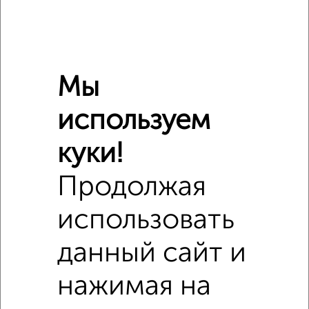
Расположение, инфраструктура рядом
Школы
Продукты
Аптеки
Мы
Дет. сады
Банкоматы
Торг. центры
Поликлиники
Фитнес
Кафе
используем
куки!
Продолжая
использовать
данный сайт и
нажимая на