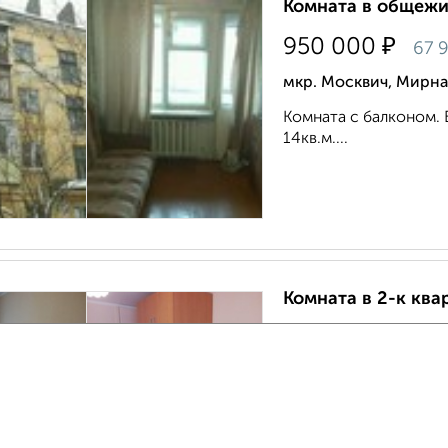
Комната в общежит
₽
950 000
67 
мкр. Москвич, Мирна
Комната с балконом. В
14кв.м....
Комната в 2-к квар
₽
1 500 000
1
мкр. Южный, Кольцев
Балкон выход с кухни
6 метров. Ремонт ко