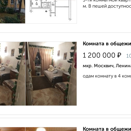
5-ти комнатной кварти
м. В пешей доступност
Комната в общежит
₽
1 200 000
1
мкр. Москвич, Ленин
одам комнату в 4 комн
Комната в общежит