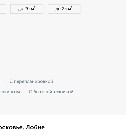
до 20 м²
до 25 м²
и
С перепланировкой
аркингом
С бытовой техникой
осковье, Лобне