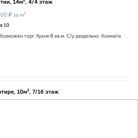
ии, 14м², 4/4 этаж
₽
900
за м²
я 10
озможен торг. Кухня 8 кв.м. С/у раздельно. Комната
тире, 10м², 7/16 этаж
₽
50 000
за м²
ая 13
. В соседней комнате проживает одна девушка . Кухня
сметический. Состояние жилое. В собственности