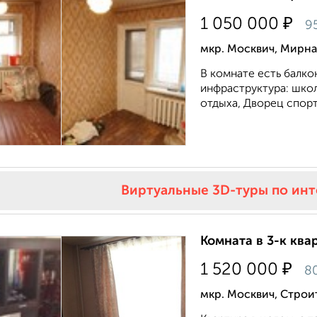
₽
1 050 000
9
мкр. Москвич, Мирна
В комнате есть балкон.
инфраструктура: школа
отдыха, Дворец спорт
Виртуальные 3D-туры по ин
Комната в 3-к квар
₽
1 520 000
8
мкр. Москвич, Строи