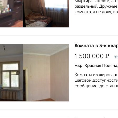
Квартира в целом, а 
раздельный. Дружные 
комната, а не доля, в
Комната в 3-к квар
₽
1 500 000
5
мкр. Красная Поляна,
Комнаты изолированны
шаговой доступности 
сообщение: до станци