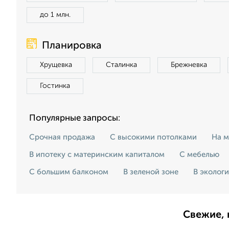
до 1 млн.
Планировка
Хрущевка
Сталинка
Брежневка
Гостинка
Популярные запросы:
Срочная продажа
С высокими потолками
На м
В ипотеку с материнским капиталом
С мебелью
С большим балконом
В зеленой зоне
В эколог
Свежие, 