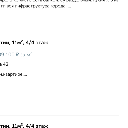
ре. В комнате есть балкон. су раздельный. Кухня 7. 5 кв
и вся инфраструктура города: ...
ии, 11м², 4/4 этаж
₽
09 100
за м²
а 43
.квартире....
ии, 11м², 4/4 этаж