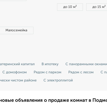
до 10 м²
до 15 м²
Малосемейка
атеринский капитал
В ипотеку
С панорамными окнам
С домофоном
Рядом с парком
Рядом с лесом
С п
ически чистом районе
С электроплитой
новые объявления о продаже комнат в Подм