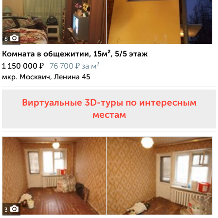
8
Комната в общежитии, 15м², 5/5 этаж
₽
₽
1 150 000
76 700
за м²
мкр. Москвич, Ленина 45
Виртуальные 3D-туры по интересным
местам
3