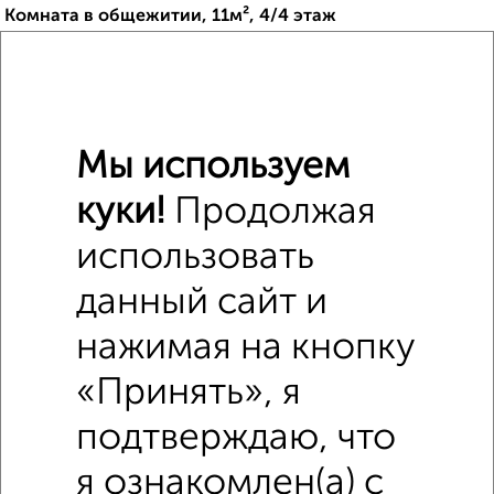
Комната в общежитии, 11м², 4/4 этаж
₽
₽
1 050 000
95 500
за м²
мкр. Москвич, Мирная 10
Мы используем
куки!
Продолжая
использовать
3
данный сайт и
Комната в общежитии, 14м², 4/4 этаж
₽
₽
950 000
67 900
за м²
нажимая на кнопку
мкр. Москвич, Мирная 10
«Принять», я
подтверждаю, что
я ознакомлен(а) с