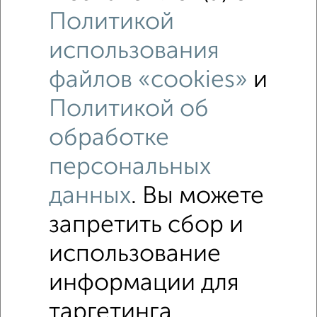
Политикой
5
использования
Комната в 3-к квартире, 27м², 2/2 этаж
файлов «cookies»
и
₽
₽
1 500 000
55 600
за м²
мкр. Красная Поляна, Зелёная 32
Политикой об
обработке
персональных
данных
. Вы можете
запретить сбор и
8
использование
Комната в 4-к квартире, 29м², 3/5 этаж
₽
₽
3 500 000
120 700
за м²
информации для
мкр. Центральный, Ленина 1
таргетинга