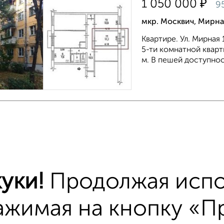
₽
1 050 000
9
мкр. Москвич, Мирна
Квартире. Ул. Мирная
5-ти комнатной кварти
м. В пешей доступност
Комната в общежит
₽
950 000
67 
мкр. Москвич, Мирна
уки!
Продолжая испо
Комната с балконом. В
14кв.м....
ажимая на кнопку «Пр