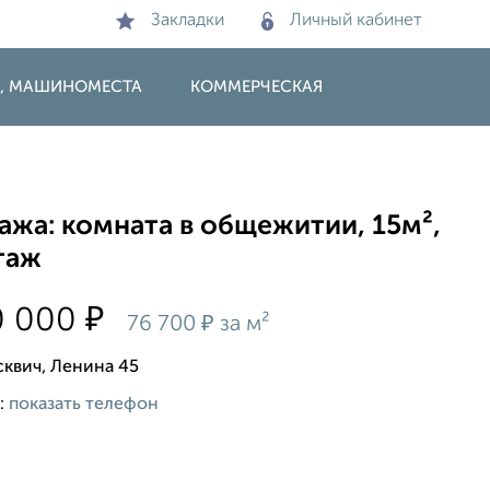
Закладки
Личный кабинет
И, МАШИНОМЕСТА
КОММЕРЧЕСКАЯ
ажа: комната в общежитии, 15м²,
таж
₽
0 000
₽
76 700
за м²
сквич, Ленина 45
:
показать телефон