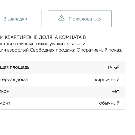
В закладки
Пожаловаться
КВАРТИРЕ!(НЕ ДОЛЯ, А КОМНАТА В
седи отличные,тихие,уважительные и
дин взрослый.Свободная продажа.Оперативный показ.
2
щая площадь
15 м
териал дома
кирпичный
лкон
нет
монт
обычный