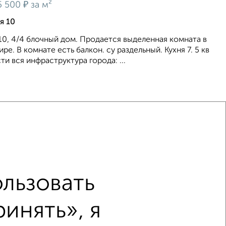
₽
5 500
за м²
я 10
 10, 4/4 блочный дом. Продается выделенная комната в
ре. В комнате есть балкон. су раздельный. Кухня 7. 5 кв
и вся инфраструктура города: ...
ии, 14м², 4/4 этаж
₽
900
за м²
я 10
льзовать
озможен торг. Кухня 8 кв.м. С/у раздельно. Комната
инять», я