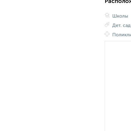
Располо
Школы
Дет. са
Поликл