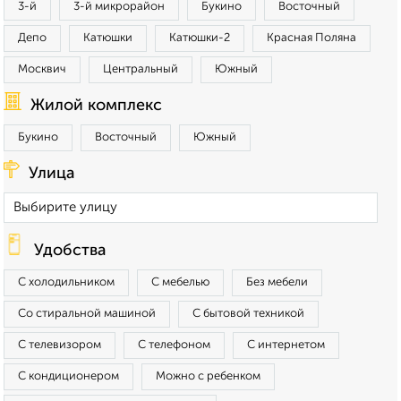
3-й
3-й микрорайон
Букино
Восточный
Депо
Катюшки
Катюшки-2
Красная Поляна
Москвич
Центральный
Южный
Жилой комплекс
Букино
Восточный
Южный
Улица
Удобства
С холодильником
С мебелью
Без мебели
Со стиральной машиной
С бытовой техникой
С телевизором
С телефоном
С интернетом
С кондиционером
Можно с ребенком