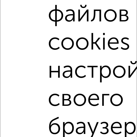
5/12 этаж
файлов
₽
8 000
в месяц
мкр. Центральный, Некрасова 7
Собственник, 18.08.2022
cookies 
настро
4
Комната в 2-к квартире, на длительный срок, 18м²,
своего
8/14 этаж
₽
6 500
в месяц
мкр. Центральный, Чехова 14
Собственник, 18.08.2022
браузер
↑ НАВЕРХ К МЕНЮ