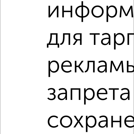
информ
для тар
3
Комната в 2-к квартире, на длительный срок, 18м²,
6/10 этаж
₽
7 000
в месяц
реклам
мкр. Центральный, Ленина 16
Собственник, 18.08.2022
запрета
сохран
5
Комната в 2-к квартире, на длительный срок, 18м²,