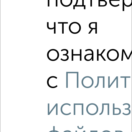
подтве
₽
8 000
в месяц
4
Агентство, 22.08.2022
что я
ознаком
1
с
Полит
Комната в 2-к квартире, на длительный срок, 17м², 2/5
этаж
₽
9 000
в месяц
мкр. Депо, Чайковского 12
исполь
Агентство, 22.08.2022