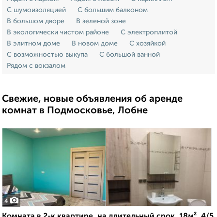
С шумоизоляцией
С большим балконом
В большом дворе
В зеленой зоне
В экологически чистом районе
С электроплитой
В элитном доме
В новом доме
С хозяйкой
С возможностью выкупа
С большой ванной
Рядом с вокзалом
Свежие, новые объявления об аренде
комнат в Подмосковье, Лобне
4
Комната в 2-к квартире, на длительный срок, 18м², 4/5