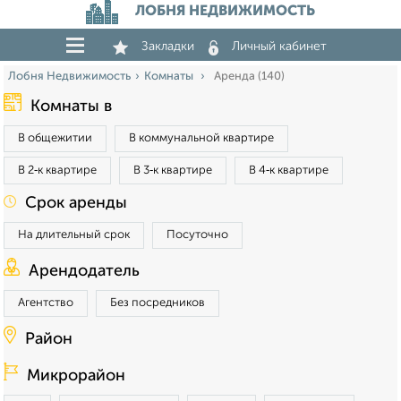
ЛОБНЯ НЕДВИЖИМОСТЬ
Закладки
Личный кабинет
Лобня Недвижимость
Комнаты
Аренда (140)
Комнаты в
В общежитии
В коммунальной квартире
В 2‑к квартире
В 3‑к квартире
В 4‑к квартире
Срок аренды
На длительный срок
Посуточно
Арендодатель
Агентство
Без посредников
Район
Микрорайон