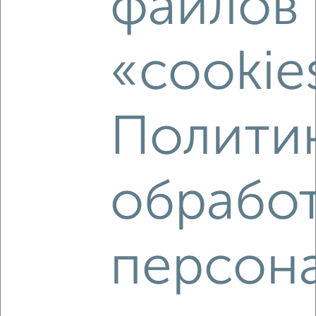
файлов
«cookie
4
Комната в 2-к квартире, на длительный срок, 20м², 5/9
этаж
₽
Полити
10 000
в месяц
мкр. Южный, Фестивальная 4
Агентство, 22.08.2022
обрабо
персон
3
Комната в 2-к квартире, на длительный срок, 17м², 2/5
этаж