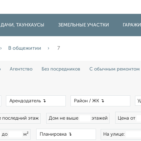
 ДАЧИ, ТАУНХАУСЫ
ЗЕМЕЛЬНЫЕ УЧАСТКИ
ГАРАЖ
В общежитии
7
о
Агентство
Без посредников
С обычным ремонтом
×
×
×
У
 последний этаж
Дом не выше
этажей
Цена от
×
до
м²
На улице: