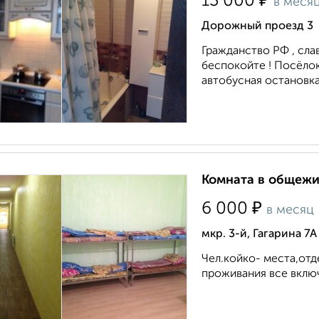
₽
13 000
в меся
Дорожный проезд 3
Гражданство РФ , сл
беспокойте ! Посёло
автобусная остановка ,
Комната в общежит
₽
6 000
в месяц
мкр. 3-й, Гагарина 7А
Чел.койко- места,отд
проживания все включе