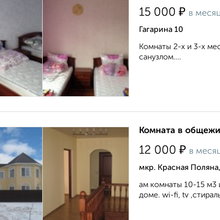
₽
15 000
в меся
Гагарина 10
Комнаты 2-х и 3-х ме
санузлом....
Комната в общежит
₽
12 000
в меся
мкр. Красная Поляна
ам комнаты 10-15 м3 
доме. wi-fi, tv ,стир