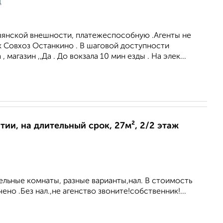
ц
авянской внешности, платежеспособную .Агенты не
к Совхоз Останкино . В шаговой доступности
 магазин ,,Да . До вокзала 10 мин езды . На элек...
ии, на длительный срок, 27м², 2/2 этаж
ельные комнаты, разные варианты,нал. В стоимость
но .Без нал.,не агенство звоните!собственник!...