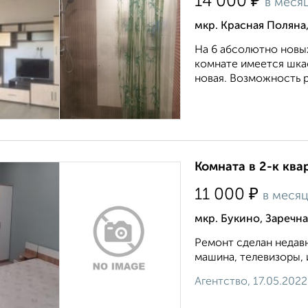
₽
14 000
в меся
мкр. Красная Поляна
На 6 абсолютно новых
комнате имеется шкаф
новая. Возможность р
Комната в 2-к ква
₽
11 000
в меся
мкр. Букино, Заречна
Ремонт сделан недавн
машина, телевизоры, 
Агентство, 17.05.2022