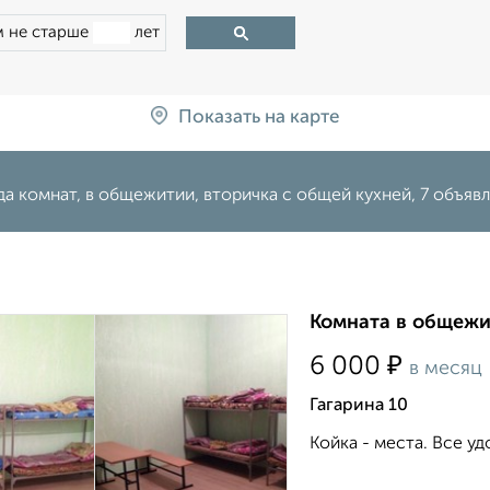
 не старше
лет
Показать на карте
а комнат, в общежитии, вторичка с общей кухней, 7 объяв
Комната в общежит
₽
6 000
в месяц
Гагарина 10
Койка - места. Все уд