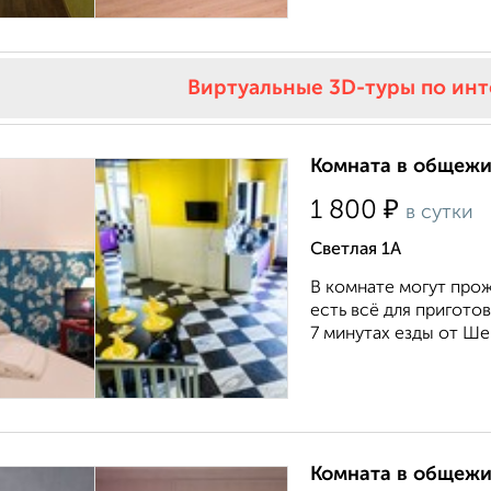
Виртуальные 3D-туры по ин
Комната в общежит
₽
1 800
в сутки
Светлая 1А
В комнате могут прож
есть всё для пригото
7 минутах езды от Ше
Комната в общежит