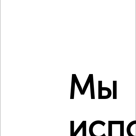
₽
8 000
в месяц
мкр. Центральный, Некрасова 7
Собственник, 18.08.2022
Мы
3
Комната в 2-к квартире, на длительный срок, 18м²,
6/10 этаж
₽
7 000
в месяц
мкр. Центральный, Ленина 16
Собственник, 18.08.2022
исп
Виртуальные 3D-туры по музеям и объектам