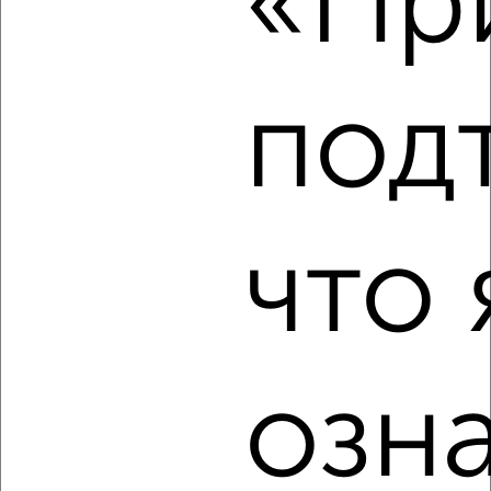
«При
мкр. Москвич, Победы 4
Агентство, 17.08.2022
под
6
что 
Комната в 2-к квартире, на длительный срок, 51м², 3/5
этаж
₽
6 000
в месяц
мкр. Москвич, Ленина 27к1
Агентство, 16.08.2022
озн