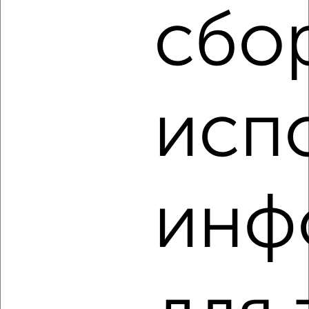
мкр. Южный, Силикатная 4к1
сбо
Агентство, 15.08.2022
исп
2
Комната в 2-к квартире, на длительный срок, 13м², 2/5
этаж
инф
₽
5 500
в месяц
мкр. Депо, Деповская 15
Агентство, 15.08.2022