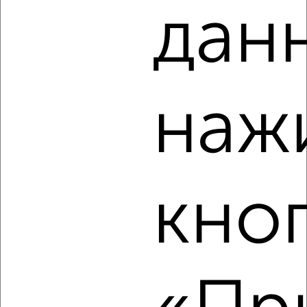
дан
3
Комната в 2-к квартире, на длительный срок, 51м², 5/9
этаж
₽
6 000
в месяц
наж
мкр. Центральный, Крупской 16
Агентство, 17.08.2022
кно
5
Комната в 2-к квартире, на длительный срок, 51м², 2/4
этаж
₽
7 000
в месяц