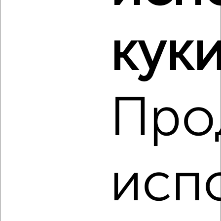
культуры
куки
Про
5
Комната в 2-к квартире, на длительный срок, 54м²,
5/12 этаж
₽
7 000
в месяц
мкр. Центральный, Ленина 11
Агентство, 17.08.2022
исп