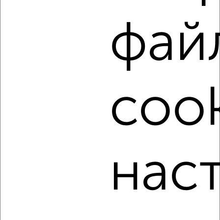
мкр. Букино, Букинское шоссе 13
Агентство, 15.08.2022
фай
cook
3
Комната в 2-к квартире, на длительный срок, 16м²,
7/10 этаж
₽
6 000
в месяц
нас
мкр. Центральный, Крупской 12
Агентство, 15.08.2022