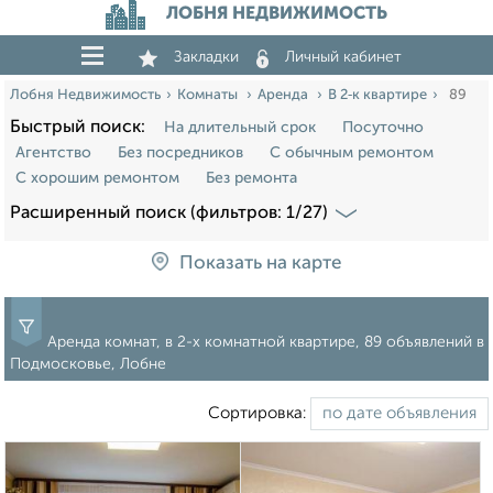
ЛОБНЯ НЕДВИЖИМОСТЬ
Закладки
Личный кабинет
Лобня Недвижимость
Комнаты
Аренда
В 2‑к квартире
89
Быстрый поиск:
На длительный срок
Посуточно
Агентство
Без посредников
С обычным ремонтом
С хорошим ремонтом
Без ремонта
Расширенный поиск (фильтров: 1/27)
Показать на карте
Аренда комнат, в 2-х комнатной квартире, 89 объявлений в
Подмосковье, Лобне
Сортировка: