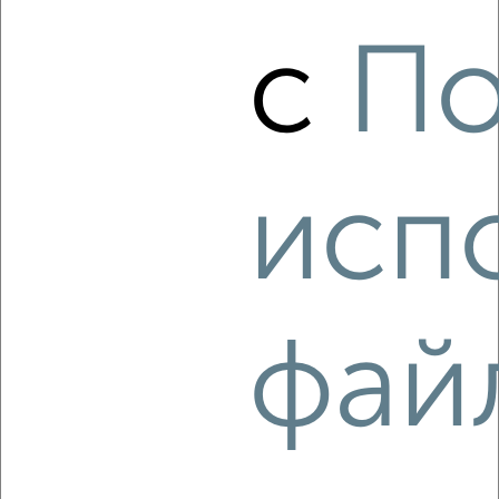
с
По
6
Комната в 2-к квартире, на длительный срок, 53м²,
8/12 этаж
₽
6 000
в месяц
мкр. Центральный, Некрасова 7
исп
Агентство, 16.08.2022
фай
4
Комната в 2-к квартире, на длительный срок, 50м², 2/5
этаж
₽
6 500
в месяц