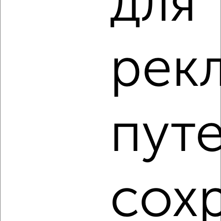
для 
2
Комната в 2-к квартире, на длительный срок, 14м²,
рек
4/17 этаж
₽
8 000
в месяц
мкр. Катюшки, Физкультурная 8
Агентство, 15.08.2022
пут
сох
5
Комната в 2-к квартире, на длительный срок, 16м², 2/5
этаж
₽
7 000
в месяц