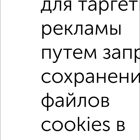
для тарге
2
/2
рекламы
1-к квартира, вторичка, 35м², 10/17 этаж
₽
₽
7 800 000
225 500
за м²
ЖК Лобня-Сити, Колычева 3
путем зап
Агентство, 07.08.2026
1-к квартиры
сохранен
Поиск по схожим параметрам:
микрорайон Букино
на улице Борисова
файлов
не первый этаж
не последний этаж
с балконом
c большой кухней
с центральным отоплением
cookies в
Вторичное жилье
в панельном доме
с совмещенным санузлом
площадью до 50 м²