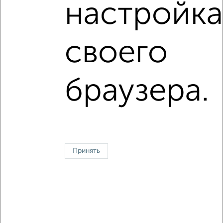
настройка
На материнский капитал
С домофоном
С эркером
С большой лоджией
В большом дворе
своего
↑ НАВЕРХ К МЕНЮ
браузера.
Однокомнатные
Двухкомнатные
Трехкомнатные
4‑комнатные
Квартиры студии
От застройщика
Без посредников
Вторичное жилье
В новостройке
В строящемся доме
В новом доме
Контакты
Политика конфиденциальности
Пользовательское соглашение
Лобня, улица Шереметьевское ш. 10
Принять
© 2015–2026
Сайт-доска объявлений недвижимости
О проекте
Реклама на портале
Новости
Статьи
Блог
Риэлторы
Агентства
Застройщики
Ипотечный калькулятор
Консультации по недвижимости
Разместить объявление
Скачать приложение
Соцсети (vk.com | t.me | dzen.ru)