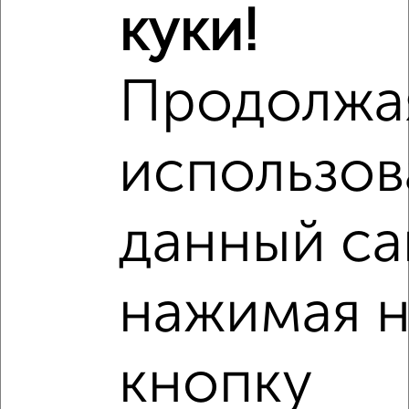
куки!
Продолжа
использов
данный са
нажимая н
кнопку
Рядом, с меньшей ценой
Недалеко от Борисова 14к1 с ценой ниже