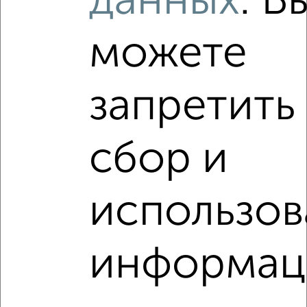
данных
. В
‹
›
можете
2
/10
запретить
1-к квартира, вторичка, 35м², 4/17 этаж
₽
₽
6 680 000
190 900
за м²
ЖК Лобня-Сити, Колычева 4
сбор и
Агентство, 07.08.2026
Виртуальные 3D-туры по интересным
использов
местам
информац
‹
›