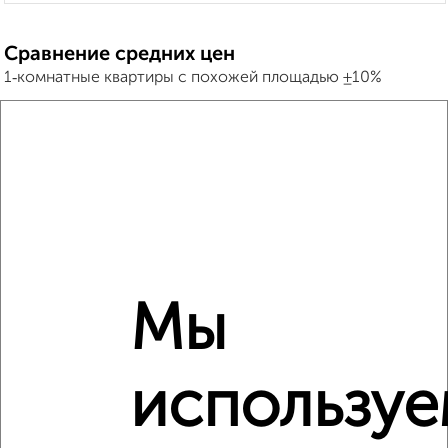
Сравнение средних цен
1‑комнатные квартиры с похожей площадью ±10%
₽
8 900 000
₽
8 500 000
₽
8 900 000
Средняя цена район
Мы
Это предложение
Средняя цена по городу
использу
Похожие предложения рядом
1‑комнатные квартиры недалеко от Борисова 14к1