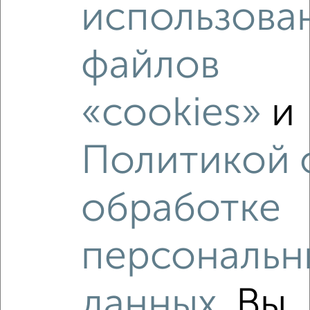
использова
2
/4
файлов
1-к квартира, на длительный срок, 35м², 7/14 этаж
₽
14 000
в месяц
мкр. Центральный, Чехова 7А
«cookies»
и
Агентство, 06.08.2026
Политикой 
‹
›
обработке
2
/6
персональн
1-к квартира, на длительный срок, 39м², 5/9 этаж
₽
18 000
в месяц
мкр. Центральный, Ленина 19к1
данных
. Вы
Собственник, 06.08.2026