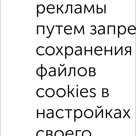
рекламы
Поиск по схожим параметрам:
микрорайон Центральный
на улице Некрасова
путем запре
С холодильником
С мебелью
Со стиральной машиной
С посудомоечной машиной
сохранения
С бытовой техникой
С телевизором
С телефоном
С интернетом
С кондиционером
файлов
Можно с ребенком
Можно с животными
с хорошим ремонтом
не первый этаж
cookies в
не последний этаж
с балконом
с центральным отоплением
Цена до 20 000 в мес.
настройках
площадью до 50 м²
своего
↑ НАВЕРХ К МЕНЮ