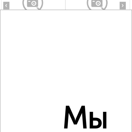
‹
›
2
/6
1-к квартира, на длительный срок, 38м², 2/5 этаж
₽
21 500
в месяц
мкр. Депо, Чайковского 8
Агентство, 09.08.2026
‹
›
Мы
2
/5
1-к квартира, на длительный срок, 45м², 3/17 этаж
₽
21 500
в месяц