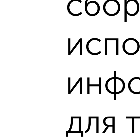
сбор
‹
›
испо
2
/4
1-к квартира, на длительный срок, 32м², 2/5 этаж
₽
14 000
в месяц
мкр. Москвич, Мирная 30
инф
Собственник, 09.08.2026
‹
›
для 
2
/3