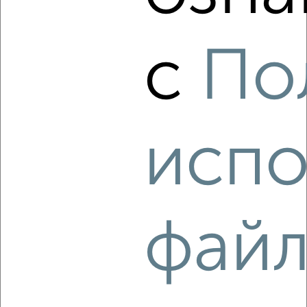
‹
›
с
По
2
/3
1-к квартира, на длительный срок, 36м², 3/9 этаж
₽
20 000
в месяц
мкр. Москвич, Мирная 27
Агентство, 09.08.2026
испо
‹
›
фай
2
/3
1-к квартира, на длительный срок, 38м², 4/14 этаж
₽
20 000
в месяц
мкр. Южный, Калинина 3А