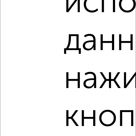
испо
‹
›
данн
2
/7
1-к квартира, на длительный срок, 40м², 10/16 этаж
₽
20 000
в месяц
мкр. Южный, Кольцевая 12
нажи
Агентство, 09.08.2026
кноп
‹
›
2
/5
1-к квартира, на длительный срок, 38м², 5/9 этаж