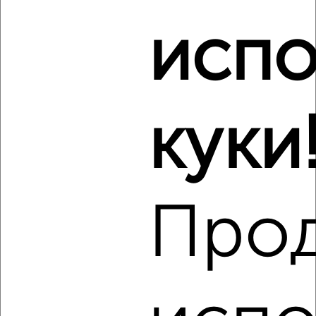
мкр. Катюшки, Лобненский бульвар 3
Агентство, 09.08.2026
испо
Виртуальные 3D-туры по музеям и объектам
культуры
куки
‹
›
Про
2
/4
1-к квартира, на длительный срок, 38м², 2/5 этаж
₽
18 500
в месяц
мкр. Депо, Чайковского 12
Агентство, 09.08.2026