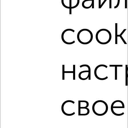
фай
‹
›
cook
2
/4
1-к квартира, на длительный срок, 36м², 3/5 этаж
₽
21 000
в месяц
мкр. Депо, Чайковского 4
Агентство, 09.08.2026
наст
‹
›
свое
2
/5
1-к квартира, на длительный срок, 32м², 2/5 этаж
₽
14 000
в месяц