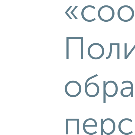
«coo
Агентство, 09.08.2026
Поли
‹
›
2
/3
1-к квартира, на длительный срок, 36м², 3/5 этаж
обра
₽
20 000
в месяц
мкр. Москвич, Ленина 45
Агентство, 09.08.2026
перс
‹
›