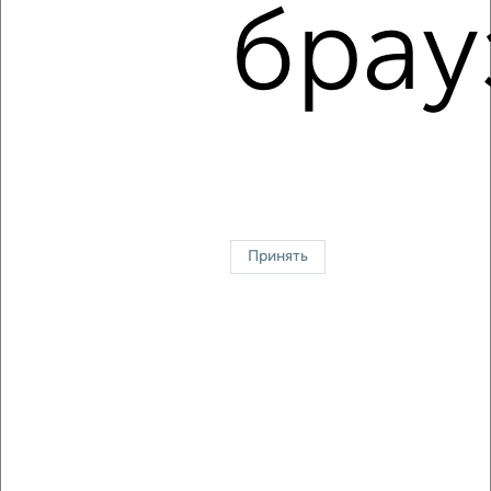
мкр. Депо, Деповская 17
брау
Агентство, 09.08.2026
1 / 6
2
↑ НАВЕРХ К МЕНЮ
Однокомнатные
Двухкомнатные
3‑комнатные
Квартиры студии
Без посредников
На длительный срок
На сутки
Без мебели
Принять
Контакты
Политика конфиденциальности
Пользовательское соглашение
Лобня, улица Шереметьевское ш. 10
© 2015–2026
Сайт-доска объявлений недвижимости
О проекте
Реклама на портале
Новости
Статьи
Блог
Риэлторы
Агентства
Застройщики
Ипотечный калькулятор
Консультации по недвижимости
Разместить объявление
Скачать приложение
Соцсети (vk.com | t.me | dzen.ru)