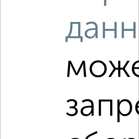
2
/4
данн
1-к квартира, на длительный срок, 32м², 2/5 этаж
₽
17 000
в месяц
мкр. Депо, Московская 9
Агентство, 09.08.2026
мож
‹
›
запр
2
/4
1-к квартира, на длительный срок, 38м², 3/9 этаж
₽
14 000
в месяц
мкр. Центральный, Ленина 19к1
Агентство, 09.08.2026