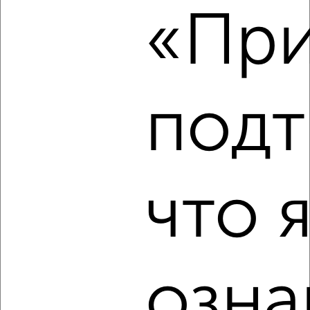
«При
₽
18 000
в месяц
мкр. Центральный, Чехова 2
Агентство, 09.08.2026
подт
‹
›
2
/6
что 
1-к квартира, на длительный срок, 45м², 3/12 этаж
₽
18 500
в месяц
мкр. Центральный, Некрасова 9
Агентство, 09.08.2026
озна