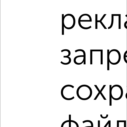
1-к квартира, на длительный срок, 34м², 3/5 этаж
рекл
₽
17 500
в месяц
мкр. Букино, Чкалова 3
Агентство, 09.08.2026
запр
‹
›
2
/3
сохр
1-к квартира, на длительный срок, 50м², 4/9 этаж
₽
17 500
в месяц
мкр. Москвич, Мирная 25
Агентство, 09.08.2026