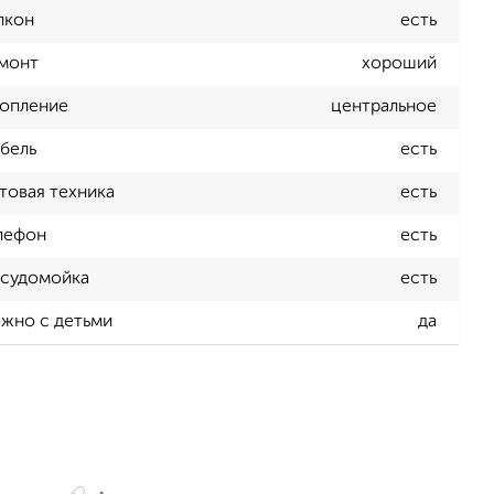
лкон
есть
монт
хороший
опление
центральное
бель
есть
товая техника
есть
лефон
есть
судомойка
есть
жно с детьми
да