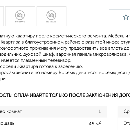
натную квартиру после косметического ремонта. Мебель и
Квартира в благоустроенном районе с развитой инфра стук
 комфортного проживания могу предоставить все вплоть д
одильник, духовой шкаф, варочная панель микроволновка, ч
, имеется плазменный телевизор.
оседи .Квартира готова к заселению.
просам звоните по номеру Восемь девятьсот восемьдесят 
три
ОСТЬ: ОПЛАЧИВАЙТЕ ТОЛЬКО ПОСЛЕ ЗАКЛЮЧЕНИЯ ДОГ
во комнат
1
Ср
2
лощадь
Эт
45 м