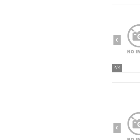
‹
2
/4
‹