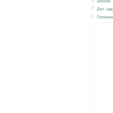
Школы
Дет. са
Поликл