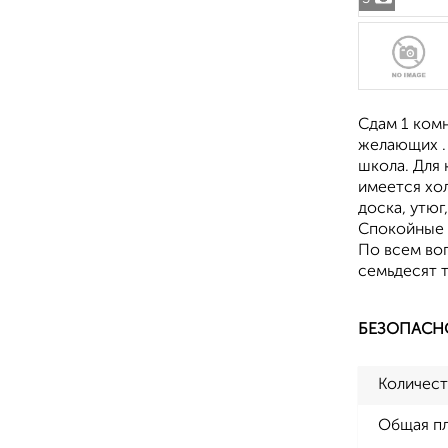
Сдам 1 ком
желающих . 
школа. Для
имеется хол
доска, утюг
Спокойные с
По всем во
семьдесят 
БЕЗОПАСН
Количест
Общая п