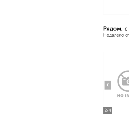
Рядом, с
Недалеко о
‹
2
/4