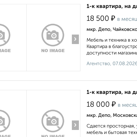
1-к квартира, на д
₽
18 500
в меся
мкр. Депо, Чайковско
›
Мебель и техника в 
Квартира в благоустр
доступности магазины
Агентство, 07.08.202
1-к квартира, на д
₽
18 000
в меся
мкр. Депо, Московск
›
Сдается просторная, 
мебель и бытовая тех