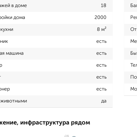
ажей в доме
18
Ба
ройки дома
2000
Ре
кухни
8 м²
От
ник
есть
Ме
ая машина
есть
Бы
р
есть
Те
т
есть
По
онер
есть
Мо
 животными
да
жение, инфраструктура рядом