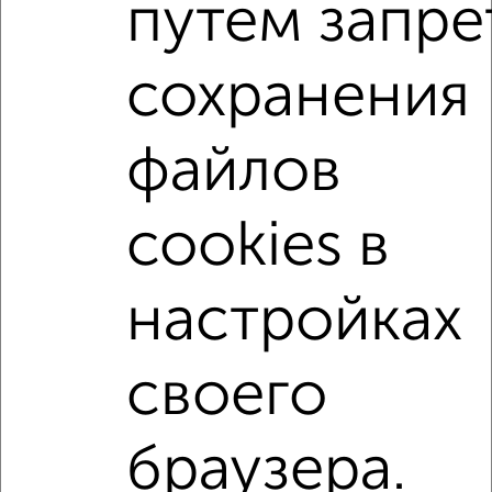
путем запре
С холодильником
С мебелью
Со стиральной машиной
С посудомоечной машиной
сохранения
С бытовой техникой
С телевизором
С телефоном
С интернетом
С кондиционером
файлов
Можно с ребенком
Можно с животными
с хорошим ремонтом
не первый этаж
cookies в
не последний этаж
с балконом
с центральным отоплением
Цена до 20 000 в мес.
настройках
площадью до 50 м²
своего
↑ НАВЕРХ К МЕНЮ
Однокомнатные
Двухкомнатные
3‑комнатные
Квартиры студии
браузера.
Без посредников
На длительный срок
На сутки
Без мебели