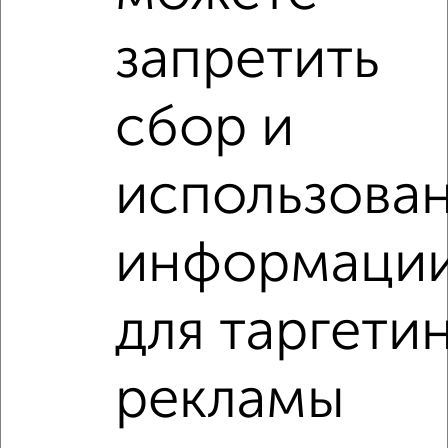
запретить
сбор и
‹
›
использова
2
/3
1-к квартира, на длительный срок, 34м², 3/5 этаж
₽
17 500
в месяц
информаци
мкр. Букино, Чкалова 3
Агентство, 07.08.2026
для таргети
1-к квартиры
Поиск по схожим параметрам:
рекламы
микрорайон Букино
на улице Борисова