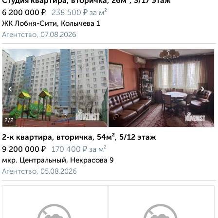
Студия квартира, вторичка, 26м², 3/17 этаж
₽
₽
6 200 000
238 500
за м²
ЖК Лобня-Сити, Колычева 1
Агентство, 07.08.2026
‹
›
2
/2
2-к квартира, вторичка, 54м², 5/12 этаж
₽
₽
9 200 000
170 400
за м²
мкр. Центральный, Некрасова 9
Агентство, 05.08.2026