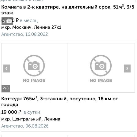
Комната в 2-к квартире, на длительный срок, 51м², 3/5
этаж
₽
6 000
в месяц
6
мкр. Москвич, Ленина 27к1
Агентство, 16.08.2022
‹
›
2
/8
Коттедж 765м², 3-этажный, посуточно, 18 км от
города
₽
19 000
в сутки
мкр. Центральный, Ленина
Агентство, 06.08.2026