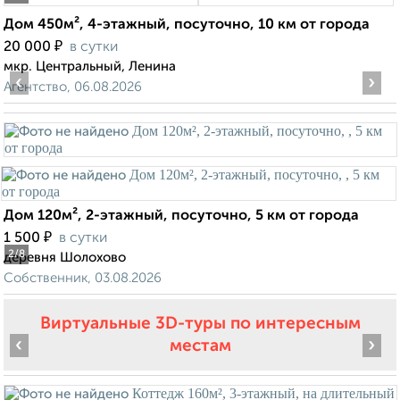
Дом 450м², 4-этажный, посуточно, 10 км от города
₽
20 000
в сутки
мкр. Центральный, Ленина
‹
›
Агентство, 06.08.2026
Дом 120м², 2-этажный, посуточно, 5 км от города
₽
1 500
в сутки
2
/8
деревня Шолохово
Собственник, 03.08.2026
Виртуальные 3D-туры по интересным
‹
›
местам