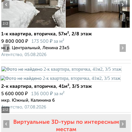
‹
›
2
/2
1-к квартира, вторичка, 57м², 2/8 этаж
₽
₽
9 800 000
173 500
за м²
‹
›
мкр. Центральный, Ленина 23к5
Агентство, 05.08.2026
2-к квартира, вторичка, 41м², 3/5 этаж
₽
₽
5 600 000
136 000
за м²
мкр. Южный, Калинина 6
Агентство, 07.08.2026
2
/2
Виртуальные 3D-туры по интересным
‹
›
местам