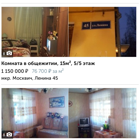
8
Комната в общежитии, 15м², 5/5 этаж
₽
₽
1 150 000
76 700
за м²
мкр. Москвич, Ленина 45
8