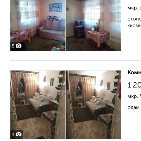
мкр. 
стопо
хкомн
8
Комн
1 2
мкр. 
одам 
4