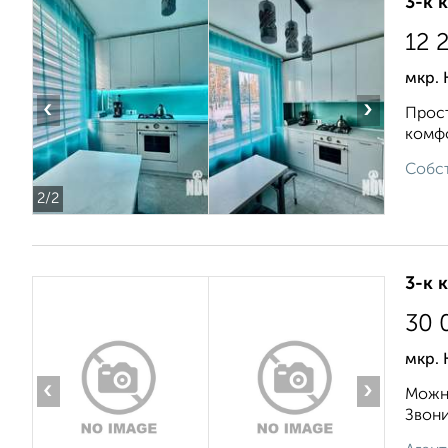
3-к 
12 
мкр. 
‹
›
Прост
комфо
Собст
2
/2
3-к 
30 
мкр.
‹
›
Можно
Звонит