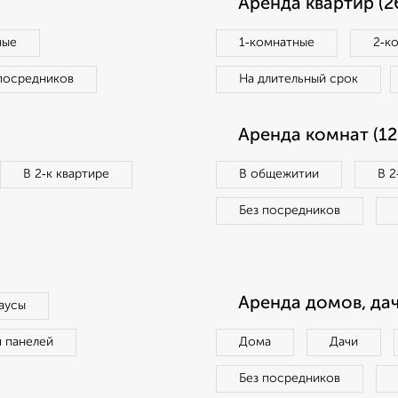
Аренда квартир (2
ные
1‑комнатные
2‑к
посредников
На длительный срок
Аренда комнат (12
В 2‑к квартире
В общежитии
В 2
Без посредников
Аренда домов, дач
аусы
п панелей
Дома
Дачи
Без посредников