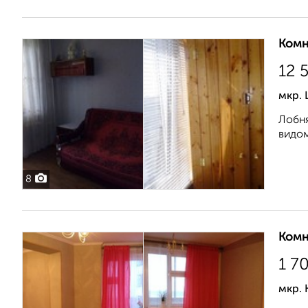
Комн
12 
мкр. 
Лобня
видом
8
Комн
1 7
мкр. 