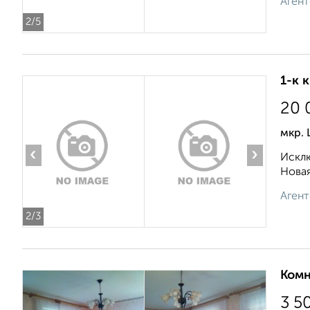
Агент
2
/5
1-к 
20 
мкр. 
‹
›
Исклю
Новая
Агент
2
/3
Комн
3 5