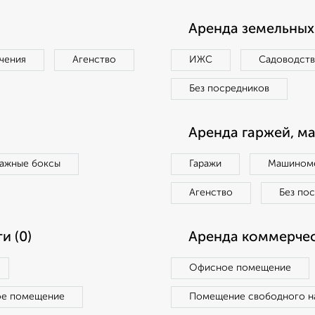
Аренда земельных 
чения
Агенство
ИЖС
Садоводст
Без посредников
Аренда гаржей, м
ражные боксы
Гаражи
Машиноме
Агенство
Без по
и (0)
Аренда коммерчес
Офисное помещение
ое помещение
Помещение свободного н