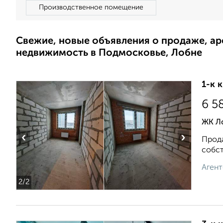
Производственное помещение
Свежие, новые объявления о продаже, а
недвижимость в Подмосковье, Лобне
1-к 
6 5
ЖК Л
‹
›
Прода
собст
Агент
2
/2