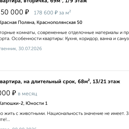
квартира, вторичка, 69м², 1/9 этаж
₽
250 000
₽
178 600
за м²
Красная Поляна, Краснополянская 50
орные комнаты, современные отделочные материалы и пр
рта. Особенности квартиры: Кухня, коридор, ванна и сануз
венник, 30.07.2026
квартира, на длительный срок, 68м², 13/21 этаж
₽
000
в месяц
 Катюшки-2, Юности 1
 жить с животными. Национальность значение не имеет. З
е!...