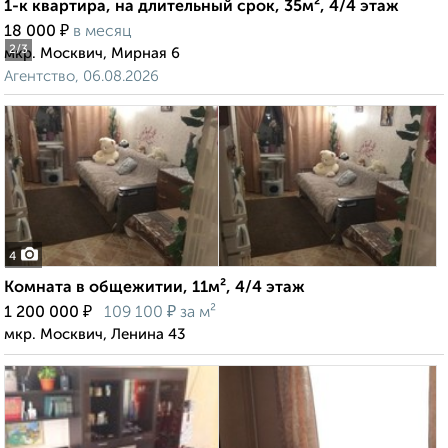
1-к квартира, на длительный срок, 35м², 4/4 этаж
₽
18 000
в месяц
2
/3
мкр. Москвич, Мирная 6
Агентство, 06.08.2026
4
Комната в общежитии, 11м², 4/4 этаж
₽
₽
1 200 000
109 100
за м²
мкр. Москвич, Ленина 43