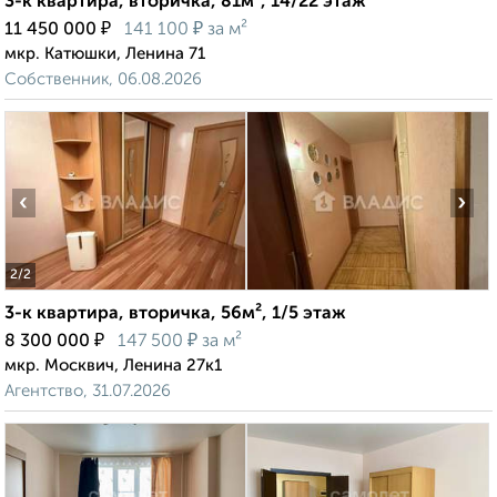
3-к квартира, вторичка, 81м², 14/22 этаж
₽
₽
11 450 000
141 100
за м²
мкр. Катюшки, Ленина 71
Собственник, 06.08.2026
‹
›
2
/2
3-к квартира, вторичка, 56м², 1/5 этаж
₽
₽
8 300 000
147 500
за м²
мкр. Москвич, Ленина 27к1
Агентство, 31.07.2026