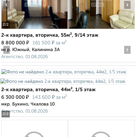
‹
›
2
/2
2-к квартира, вторичка, 55м², 9/14 этаж
₽
₽
8 800 000
161 500
за м²
‹
›
мкр. Южный, Калинина 3А
Агентство, 01.08.2026
2-к квартира, вторичка, 44м², 1/5 этаж
₽
₽
6 300 000
143 600
за м²
мкр. Букино, Чкалова 10
Агентство, 01.08.2026
2
/2