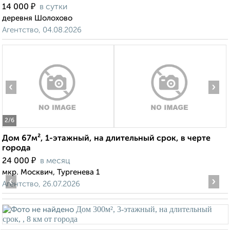
₽
14 000
в сутки
деревня Шолохово
Агентство, 04.08.2026
‹
›
2
/6
Дом 67м², 1-этажный, на длительный срок, в черте
города
₽
24 000
в месяц
мкр. Москвич, Тургенева 1
‹
›
Агентство, 26.07.2026