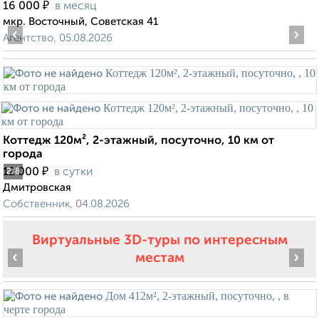
₽
16 000
в месяц
мкр. Восточный, Советская 41
‹
›
Агентство, 05.08.2026
Коттедж 120м², 2-этажный, посуточно, 10 км от
города
₽
12 000
в сутки
2
/8
Дмитровская
Собственник, 04.08.2026
Виртуальные 3D-туры по интересным
‹
›
местам