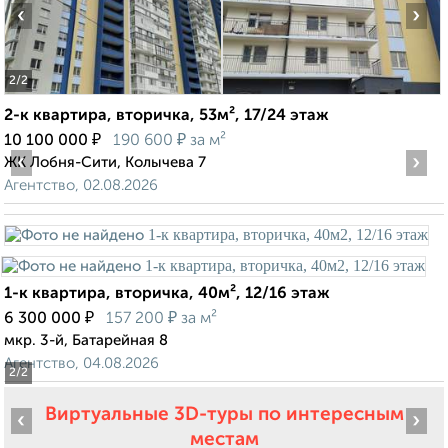
‹
›
2
/2
2-к квартира, вторичка, 53м², 17/24 этаж
₽
₽
10 100 000
190 600
за м²
‹
›
ЖК Лобня-Сити, Колычева 7
Агентство, 02.08.2026
1-к квартира, вторичка, 40м², 12/16 этаж
₽
₽
6 300 000
157 200
за м²
мкр. 3-й, Батарейная 8
Агентство, 04.08.2026
2
/2
Виртуальные 3D-туры по интересным
‹
›
местам