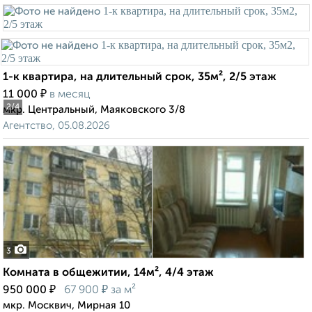
1-к квартира, на длительный срок, 35м², 2/5 этаж
₽
11 000
в месяц
2
/4
мкр. Центральный, Маяковского 3/8
Агентство, 05.08.2026
3
Комната в общежитии, 14м², 4/4 этаж
₽
₽
950 000
67 900
за м²
мкр. Москвич, Мирная 10