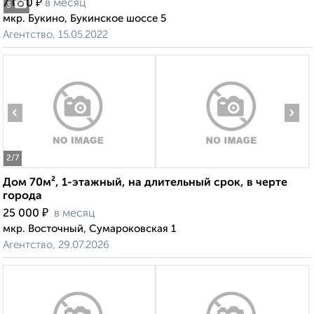
₽
7 000
в месяц
3
мкр. Букино, Букинское шоссе 5
Агентство, 15.05.2022
‹
›
2
/7
Дом 70м², 1-этажный, на длительный срок, в черте
города
₽
25 000
в месяц
мкр. Восточный, Сумароковская 1
Агентство, 29.07.2026