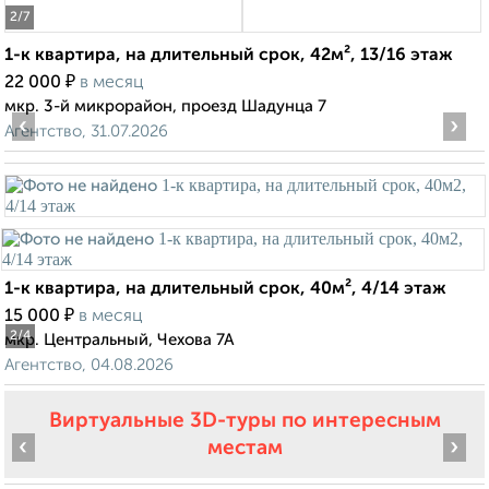
2
/7
1-к квартира, на длительный срок, 42м², 13/16 этаж
₽
22 000
в месяц
мкр. 3-й микрорайон, проезд Шадунца 7
‹
›
Агентство, 31.07.2026
1-к квартира, на длительный срок, 40м², 4/14 этаж
₽
15 000
в месяц
2
/4
мкр. Центральный, Чехова 7А
Агентство, 04.08.2026
Виртуальные 3D-туры по интересным
‹
›
местам