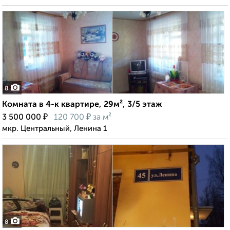
8
Комната в 4-к квартире, 29м², 3/5 этаж
₽
₽
3 500 000
120 700
за м²
мкр. Центральный, Ленина 1
8