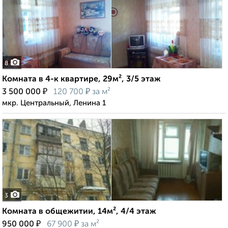
8
Комната в 4-к квартире, 29м², 3/5 этаж
₽
₽
3 500 000
120 700
за м²
мкр. Центральный, Ленина 1
3
Комната в общежитии, 14м², 4/4 этаж
₽
₽
950 000
67 900
за м²