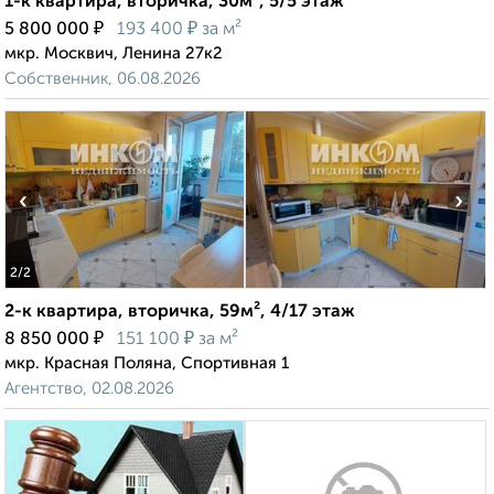
1-к квартира, вторичка, 30м², 5/5 этаж
₽
₽
5 800 000
193 400
за м²
мкр. Москвич, Ленина 27к2
Собственник, 06.08.2026
‹
›
2
/2
2-к квартира, вторичка, 59м², 4/17 этаж
₽
₽
8 850 000
151 100
за м²
мкр. Красная Поляна, Спортивная 1
Агентство, 02.08.2026