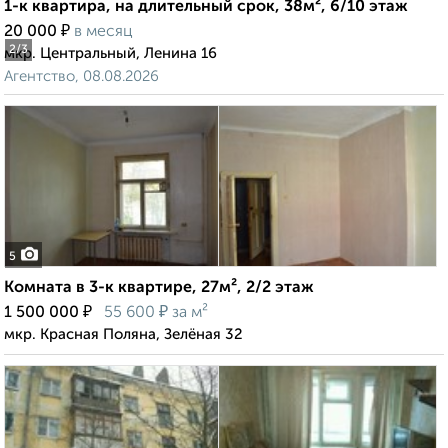
1-к квартира, на длительный срок, 38м², 6/10 этаж
₽
20 000
в месяц
2
/3
мкр. Центральный, Ленина 16
Агентство, 08.08.2026
5
Комната в 3-к квартире, 27м², 2/2 этаж
₽
₽
1 500 000
55 600
за м²
мкр. Красная Поляна, Зелёная 32