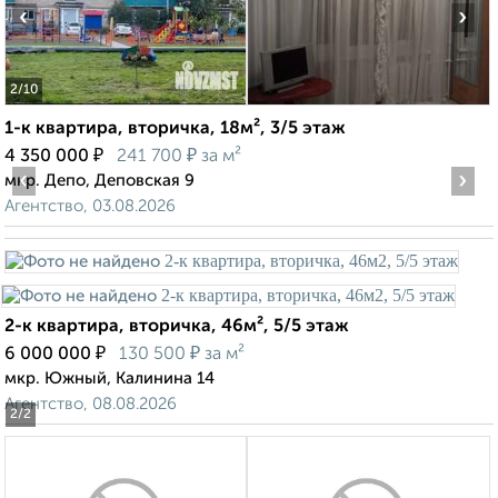
‹
›
2
/10
1-к квартира, вторичка, 18м², 3/5 этаж
₽
₽
4 350 000
241 700
за м²
‹
›
мкр. Депо, Деповская 9
Агентство, 03.08.2026
2-к квартира, вторичка, 46м², 5/5 этаж
₽
₽
6 000 000
130 500
за м²
мкр. Южный, Калинина 14
Агентство, 08.08.2026
2
/2