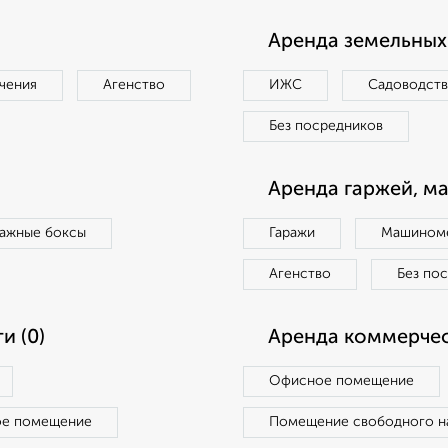
Аренда земельных 
чения
Агенство
ИЖС
Садоводст
Без посредников
Аренда гаржей, м
ражные боксы
Гаражи
Машиноме
Агенство
Без по
и (0)
Аренда коммерчес
Офисное помещение
ое помещение
Помещение свободного н