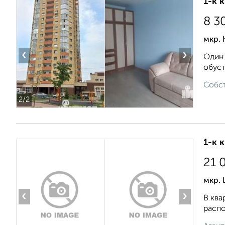
1-к 
8 3
мкр. 
‹
›
Один 
обуст
Собст
2
/2
1-к 
21 
мкр. 
‹
›
В ква
распо