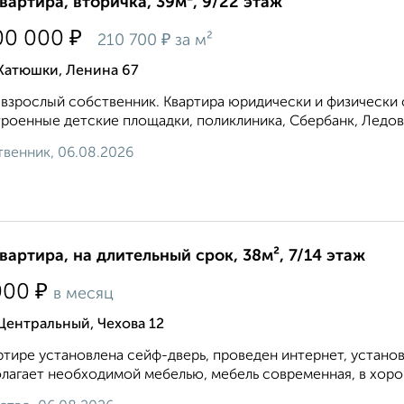
квартира, вторичка, 39м², 9/22 этаж
₽
00 000
₽
210 700
за м²
Катюшки, Ленина 67
взрослый собственник. Квартира юридически и физически 
роенные детские площадки, поликлиника, Сбербанк, Ледовы
венник, 06.08.2026
квартира, на длительный срок, 38м², 7/14 этаж
₽
000
в месяц
Центральный, Чехова 12
ртире установлена сейф-дверь, проведен интернет, устано
лагает необходимой мебелью, мебель современная, в хорош