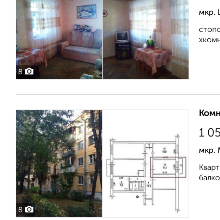
мкр. 
стопо
хкомн
8
Комн
1 0
мкр. 
Кварт
балко
8