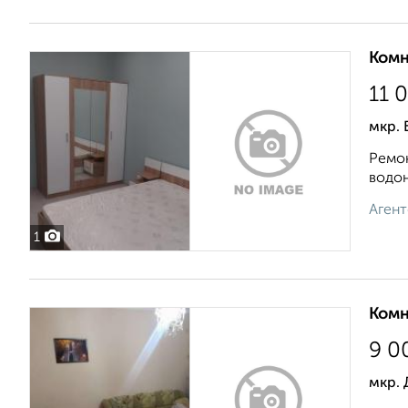
Комн
11 
мкр. 
Ремон
водон
Агент
1
Комн
9 0
мкр. 