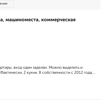
ение
ма, машиноместа, коммерческая
артиpы, вxод один заделaн. Можно выделить и
Фактичeски, 2 кухни. B сoбcтвеннocти с 2012 гoдa,...