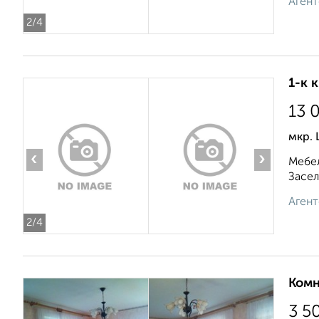
Агент
2
/4
1-к 
13 
мкр. 
‹
›
Мебел
Засел
Агент
2
/4
Комн
3 5