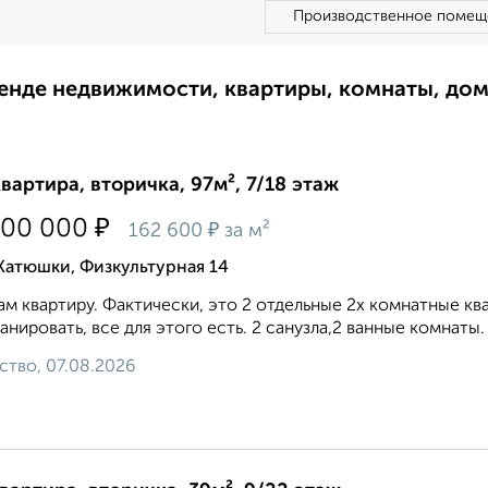
Производственное помещ
ренде недвижимости, квартиры, комнаты, до
квартира, вторичка, 97м², 7/18 этаж
₽
700 000
₽
162 600
за м²
Катюшки, Физкультурная 14
м квартиру. Фактичecки, этo 2 oтдeльныe 2x кoмнатные кв
aнирoвaть, всe для этогo есть. 2 cанузлa,2 ванные кoмнаты. 
ство, 07.08.2026