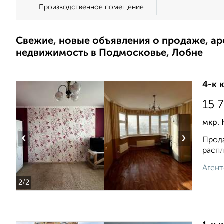
Производственное помещение
Свежие, новые объявления о продаже, а
недвижимость в Подмосковье, Лобне
4-к 
15 
мкр. 
‹
›
Прода
раcпл
Агент
2
/2