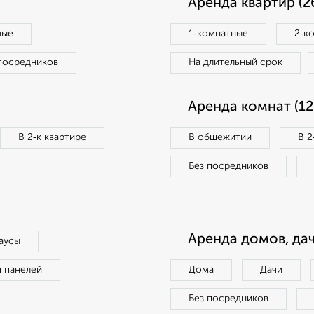
Аренда квартир (2
ные
1‑комнатные
2‑к
посредников
На длительный срок
Аренда комнат (12
В 2‑к квартире
В общежитии
В 2
Без посредников
Аренда домов, дач
аусы
п панелей
Дома
Дачи
Без посредников