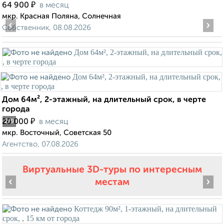
₽
64 900
в месяц
мкр. Красная Поляна, Солнечная
‹
›
Собственник, 08.08.2026
Дом 64м², 2-этажный, на длительный срок, в черте
города
₽
20 000
в месяц
2
/9
мкр. Восточный, Советская 50
Агентство, 07.08.2026
Виртуальные 3D-туры по интересным
‹
›
местам