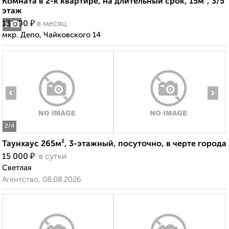
Комната в 2-к квартире, на длительный срок, 15м², 3/5
этаж
₽
13 000
в месяц
2
мкр. Депо, Чайковского 14
‹
›
2
/4
Таунхаус 265м², 3-этажный, посуточно, в черте города
₽
15 000
в сутки
Светлая
Агентство, 08.08.2026