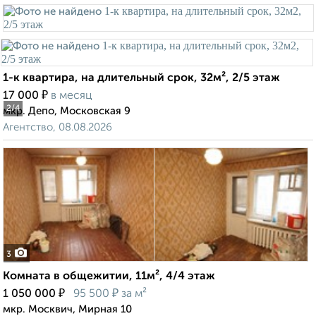
1-к квартира, на длительный срок, 32м², 2/5 этаж
₽
17 000
в месяц
2
/4
мкр. Депо, Московская 9
Агентство, 08.08.2026
3
Комната в общежитии, 11м², 4/4 этаж
₽
₽
1 050 000
95 500
за м²
мкр. Москвич, Мирная 10