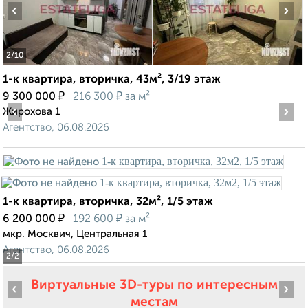
‹
›
2
/10
1-к квартира, вторичка, 43м², 3/19 этаж
₽
₽
9 300 000
216 300
за м²
‹
›
Жирохова 1
Агентство, 06.08.2026
1-к квартира, вторичка, 32м², 1/5 этаж
₽
₽
6 200 000
192 600
за м²
мкр. Москвич, Центральная 1
Агентство, 06.08.2026
2
/2
Виртуальные 3D-туры по интересным
‹
›
местам