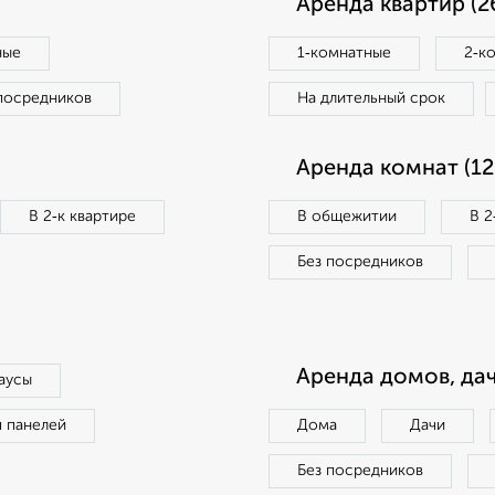
Аренда квартир (2
ные
1‑комнатные
2‑к
посредников
На длительный срок
Аренда комнат (12
В 2‑к квартире
В общежитии
В 2
Без посредников
Аренда домов, дач
аусы
п панелей
Дома
Дачи
Без посредников