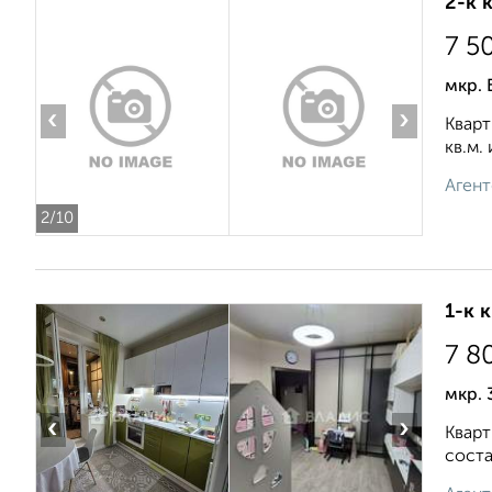
2-к 
7 5
мкр. 
‹
›
Кварт
кв.м.
Агент
2
/10
1-к 
7 8
мкр. 
‹
›
Кварт
соста