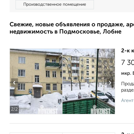
Производственное помещение
Свежие, новые объявления о продаже, а
недвижимость в Подмосковье, Лобне
2-к 
7 3
мкр. 
‹
›
Прода
разде
Агент
2
/2