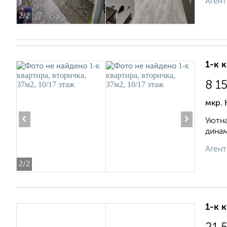
Агент
2
/2
1-к 
8 1
мкр.
‹
›
Уютна
динам
Агент
2
/2
1-к 