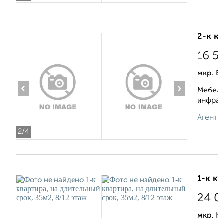
2-к 
16 
мкр. 
‹
›
Мебел
инфра
Агент
2
/4
1-к 
24 
мкр. 