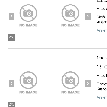
21 
мкр. 
‹
›
Мебел
инфра
Агент
2
/6
1-к 
18 
мкр. 
‹
›
Прост
благо
Агент
2
/5