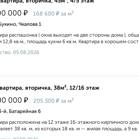
квартира, вторичка, 45м², 4/5 этаж
₽
00 000
₽
168 600
за м²
Букино, Чкалова 1
ира распашонка ( окна выходят на две стороны дома ), общ
 и 12,8 кв.м., площадь кухни 6 кв.м. Квартира в хорошем сост
ство, 05.08.2026
квартира, вторичка, 38м², 12/16 этаж
₽
00 000
₽
205 300
за м²
3-й, Батарейная 6
ира расположена на 12 этаже 16-этажного кирпичного дом
вляет 38 кв. м, из которых 18 кв. м — жилая площадь, а 9 кв.