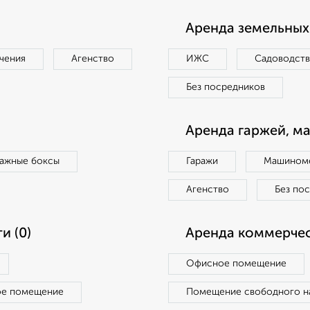
Аренда земельных 
чения
Агенство
ИЖС
Садоводст
Без посредников
Аренда гаржей, м
ражные боксы
Гаражи
Машиноме
Агенство
Без по
и (0)
Аренда коммерчес
Офисное помещение
ое помещение
Помещение свободного н