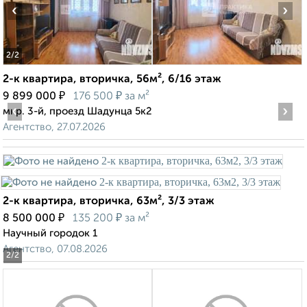
‹
›
2
/2
2-к квартира, вторичка, 56м², 6/16 этаж
₽
₽
9 899 000
176 500
за м²
‹
›
мкр. 3-й, проезд Шадунца 5к2
Агентство, 27.07.2026
2-к квартира, вторичка, 63м², 3/3 этаж
₽
₽
8 500 000
135 200
за м²
Научный городок 1
Агентство, 07.08.2026
2
/2