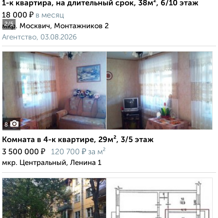
1-к квартира, на длительный срок, 38м², 6/10 этаж
₽
18 000
в месяц
2
/5
мкр. Москвич, Монтажников 2
Агентство, 03.08.2026
8
Комната в 4-к квартире, 29м², 3/5 этаж
₽
₽
3 500 000
120 700
за м²
мкр. Центральный, Ленина 1