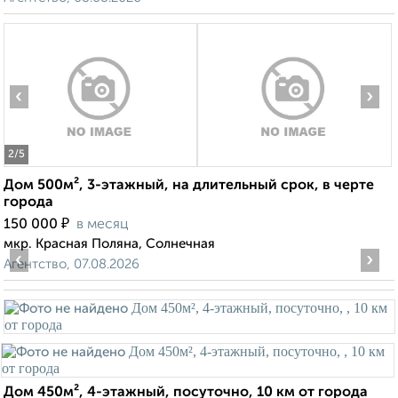
‹
›
2
/5
Дом 500м², 3-этажный, на длительный срок, в черте
города
₽
150 000
в месяц
мкр. Красная Поляна, Солнечная
‹
›
Агентство, 07.08.2026
Дом 450м², 4-этажный, посуточно, 10 км от города