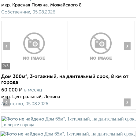
мкр. Красная Поляна, Можайского 8
Собственник, 05.08.2026
‹
›
2
/8
Дом 300м², 3-этажный, на длительный срок, 8 км от
города
₽
60 000
в месяц
мкр. Центральный, Ленина
‹
›
Агентство, 05.08.2026