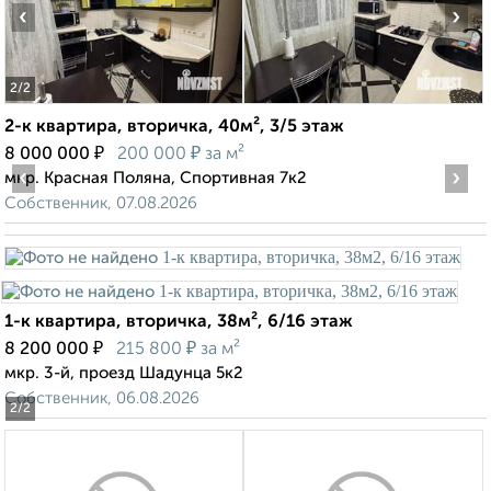
‹
›
2
/2
2-к квартира, вторичка, 40м², 3/5 этаж
₽
₽
8 000 000
200 000
за м²
‹
›
мкр. Красная Поляна, Спортивная 7к2
Собственник, 07.08.2026
1-к квартира, вторичка, 38м², 6/16 этаж
₽
₽
8 200 000
215 800
за м²
мкр. 3-й, проезд Шадунца 5к2
Собственник, 06.08.2026
2
/2