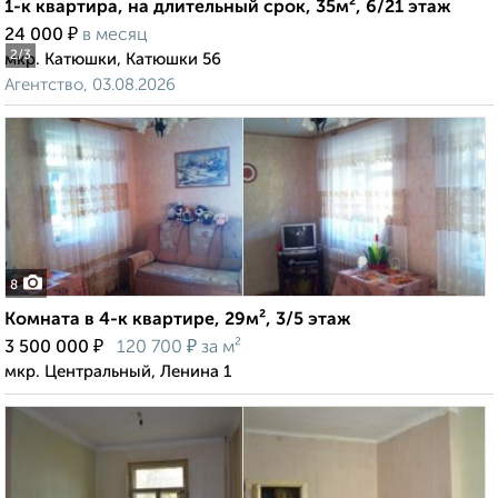
1-к квартира, на длительный срок, 35м², 6/21 этаж
₽
24 000
в месяц
2
/3
мкр. Катюшки, Катюшки 56
Агентство, 03.08.2026
8
Комната в 4-к квартире, 29м², 3/5 этаж
₽
₽
3 500 000
120 700
за м²
мкр. Центральный, Ленина 1