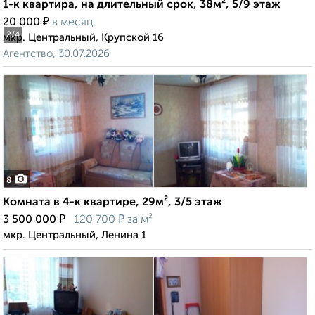
1-к квартира, на длительный срок, 38м², 5/9 этаж
₽
20 000
в месяц
2
/4
мкр. Центральный, Крупской 16
Агентство, 30.07.2026
8
Комната в 4-к квартире, 29м², 3/5 этаж
₽
₽
3 500 000
120 700
за м²
мкр. Центральный, Ленина 1