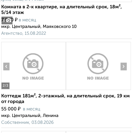
Комната в 2-к квартире, на длительный срок, 18м²,
5/14 этаж
₽
7 500
в месяц
3
мкр. Центральный, Маяковского 10
Агентство, 15.08.2022
‹
›
2
/3
Коттедж 181м², 2-этажный, на длительный срок, 19 км
от города
₽
55 000
в месяц
мкр. Центральный, Ленина
Собственник, 03.08.2026