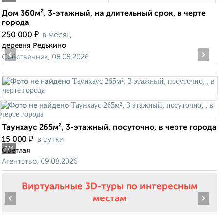
Дом 360м², 3-этажный, на длительный срок, в черте
города
₽
250 000
в месяц
деревня Редькино
‹
›
Собственник, 08.08.2026
Таунхаус 265м², 3-этажный, посуточно, в черте города
₽
15 000
в сутки
2
/4
Светлая
Агентство, 09.08.2026
Виртуальные 3D-туры по интересным
‹
›
местам