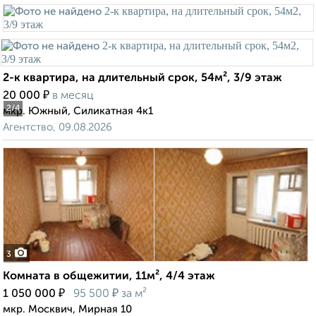
2-к квартира, на длительный срок, 54м², 3/9 этаж
₽
20 000
в месяц
2
/4
мкр. Южный, Силикатная 4к1
Агентство, 09.08.2026
3
Комната в общежитии, 11м², 4/4 этаж
₽
₽
1 050 000
95 500
за м²
мкр. Москвич, Мирная 10