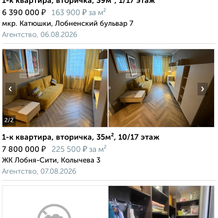
1-к квартира, вторичка, 39м², 1/17 этаж
₽
₽
6 390 000
163 900
за м²
мкр. Катюшки, Лобненский бульвар 7
Агентство, 06.08.2026
‹
›
2
/2
1-к квартира, вторичка, 35м², 10/17 этаж
₽
₽
7 800 000
225 500
за м²
ЖК Лобня-Сити, Колычева 3
Агентство, 07.08.2026