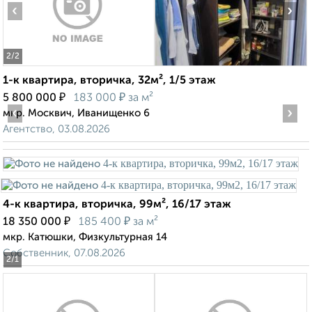
‹
›
2
/2
1-к квартира, вторичка, 32м², 1/5 этаж
₽
₽
5 800 000
183 000
за м²
‹
›
мкр. Москвич, Иванищенко 6
Агентство, 03.08.2026
4-к квартира, вторичка, 99м², 16/17 этаж
₽
₽
18 350 000
185 400
за м²
мкр. Катюшки, Физкультурная 14
Собственник, 07.08.2026
2
/1