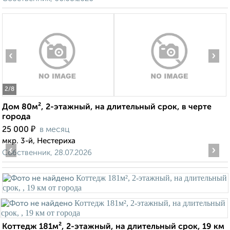
‹
›
2
/8
Дом 80м², 2-этажный, на длительный срок, в черте
города
₽
25 000
в месяц
мкр. 3-й, Нестериха
‹
›
Собственник, 28.07.2026
Коттедж 181м², 2-этажный, на длительный срок, 19 км