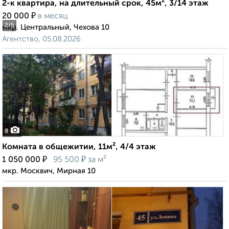
2-к квартира, на длительный срок, 45м², 3/14 этаж
₽
20 000
в месяц
2
/5
мкр. Центральный, Чехова 10
Агентство, 05.08.2026
8
Комната в общежитии, 11м², 4/4 этаж
₽
₽
1 050 000
95 500
за м²
мкр. Москвич, Мирная 10