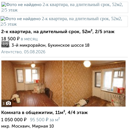
2-к квартира, на длительный срок, 52м², 2/5 этаж
₽
18 500
в месяц
2
/5
мкр. 3-й микрорайон, Букинское шоссе 18
Агентство, 05.08.2026
3
Комната в общежитии, 11м², 4/4 этаж
₽
₽
1 050 000
95 500
за м²
мкр. Москвич, Мирная 10