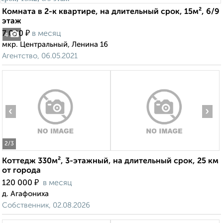
Комната в 2-к квартире, на длительный срок, 15м², 6/9
этаж
₽
7 000
в месяц
4
мкр. Центральный, Ленина 16
Агентство, 06.05.2021
‹
›
2
/3
Коттедж 330м², 3-этажный, на длительный срок, 25 км
от города
₽
120 000
в месяц
д. Агафониха
Собственник, 02.08.2026