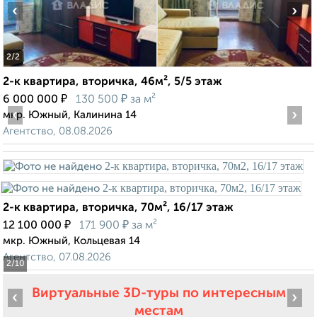
‹
›
2
/2
2-к квартира, вторичка, 46м², 5/5 этаж
₽
₽
6 000 000
130 500
за м²
‹
›
мкр. Южный, Калинина 14
Агентство, 08.08.2026
2-к квартира, вторичка, 70м², 16/17 этаж
₽
₽
12 100 000
171 900
за м²
мкр. Южный, Кольцевая 14
Агентство, 07.08.2026
2
/10
Виртуальные 3D-туры по интересным
‹
›
местам