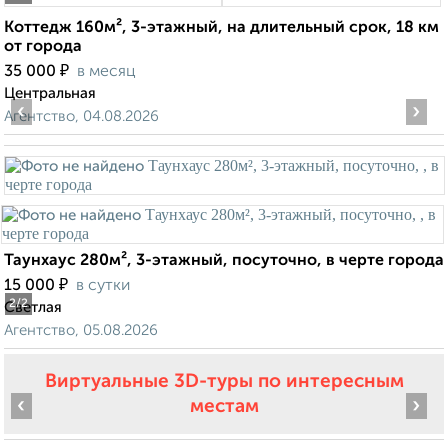
Коттедж 160м², 3-этажный, на длительный срок, 18 км
от города
₽
35 000
в месяц
Центральная
‹
›
Агентство, 04.08.2026
Таунхаус 280м², 3-этажный, посуточно, в черте города
₽
15 000
в сутки
2
/2
Светлая
Агентство, 05.08.2026
Виртуальные 3D-туры по интересным
‹
›
местам