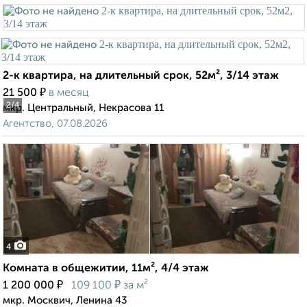
2-к квартира, на длительный срок, 52м², 3/14 этаж
₽
21 500
в месяц
2
/4
мкр. Центральный, Некрасова 11
Агентство, 07.08.2026
4
Комната в общежитии, 11м², 4/4 этаж
₽
₽
1 200 000
109 100
за м²
мкр. Москвич, Ленина 43