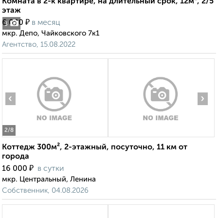
Комната в 2-к квартире, на длительный срок, 12м², 2/5
этаж
₽
6 000
в месяц
3
мкр. Депо, Чайковского 7к1
Агентство, 15.08.2022
‹
›
2
/8
Коттедж 300м², 2-этажный, посуточно, 11 км от
города
₽
16 000
в сутки
мкр. Центральный, Ленина
Собственник, 04.08.2026