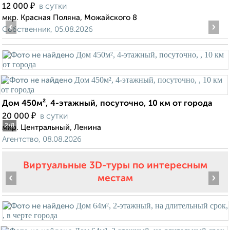
₽
12 000
в сутки
мкр. Красная Поляна, Можайского 8
‹
›
Собственник, 05.08.2026
Дом 450м², 4-этажный, посуточно, 10 км от города
₽
20 000
в сутки
2
/8
мкр. Центральный, Ленина
Агентство, 08.08.2026
Виртуальные 3D-туры по интересным
‹
›
местам