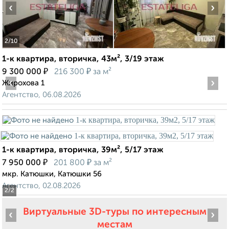
‹
›
2
/10
1-к квартира, вторичка, 43м², 3/19 этаж
₽
₽
9 300 000
216 300
за м²
‹
›
Жирохова 1
Агентство, 06.08.2026
1-к квартира, вторичка, 39м², 5/17 этаж
₽
₽
7 950 000
201 800
за м²
мкр. Катюшки, Катюшки 56
Агентство, 02.08.2026
2
/2
Виртуальные 3D-туры по интересным
‹
›
местам