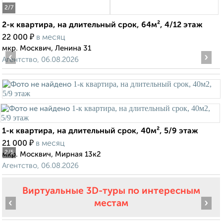
2
/7
2-к квартира, на длительный срок, 64м², 4/12 этаж
₽
22 000
в месяц
мкр. Москвич, Ленина 31
‹
›
Агентство, 06.08.2026
1-к квартира, на длительный срок, 40м², 5/9 этаж
₽
21 000
в месяц
2
/5
мкр. Москвич, Мирная 13к2
Агентство, 06.08.2026
Виртуальные 3D-туры по интересным
‹
›
местам