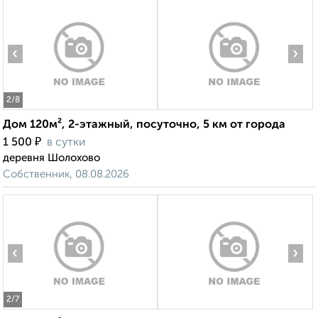
‹
›
2
/8
Дом 120м², 2-этажный, посуточно, 5 км от города
₽
1 500
в сутки
деревня Шолохово
Собственник, 08.08.2026
‹
›
2
/7