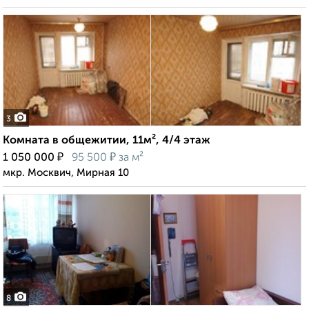
3
Комната в общежитии, 11м², 4/4 этаж
₽
₽
1 050 000
95 500
за м²
мкр. Москвич, Мирная 10
8