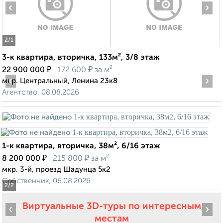
‹
›
2
/1
3-к квартира, вторичка, 133м², 3/8 этаж
₽
₽
22 900 000
172 600
за м²
‹
›
мкр. Центральный, Ленина 23к8
Агентство, 08.08.2026
1-к квартира, вторичка, 38м², 6/16 этаж
₽
₽
8 200 000
215 800
за м²
мкр. 3-й, проезд Шадунца 5к2
Собственник, 06.08.2026
2
/2
Виртуальные 3D-туры по интересным
‹
›
местам