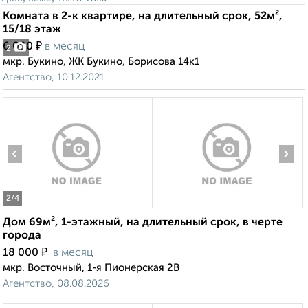
Комната в 2-к квартире, на длительный срок, 52м²,
15/18 этаж
₽
6 000
в месяц
2
мкр. Букино, ЖК Букино, Борисова 14к1
Агентство, 10.12.2021
‹
›
2
/4
Дом 69м², 1-этажный, на длительный срок, в черте
города
₽
18 000
в месяц
мкр. Восточный, 1-я Пионерская 2В
Агентство, 08.08.2026