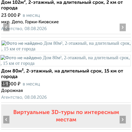
Дом 102м², 2-этажный, на длительный срок, 2 км от
города
₽
23 000
в месяц
мкр. Депо, Горки-Киовские
‹
›
Агентство, 08.08.2026
Дом 80м², 2-этажный, на длительный срок, 15 км от
города
₽
35 000
в месяц
2
/8
Дорожная
Агентство, 08.08.2026
Виртуальные 3D-туры по интересным
‹
›
местам