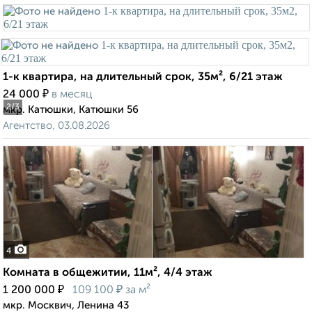
1-к квартира, на длительный срок, 35м², 6/21 этаж
₽
24 000
в месяц
2
/3
мкр. Катюшки, Катюшки 56
Агентство, 03.08.2026
4
Комната в общежитии, 11м², 4/4 этаж
₽
₽
1 200 000
109 100
за м²
мкр. Москвич, Ленина 43