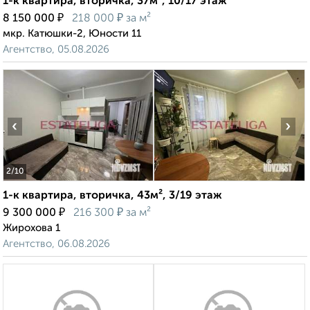
1-к квартира, вторичка, 37м², 10/17 этаж
₽
₽
8 150 000
218 000
за м²
мкр. Катюшки-2, Юности 11
Агентство, 05.08.2026
‹
›
2
/10
1-к квартира, вторичка, 43м², 3/19 этаж
₽
₽
9 300 000
216 300
за м²
Жирохова 1
Агентство, 06.08.2026