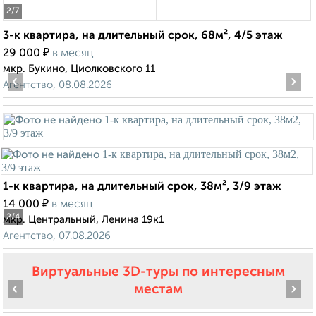
2
/7
3-к квартира, на длительный срок, 68м², 4/5 этаж
₽
29 000
в месяц
мкр. Букино, Циолковского 11
‹
›
Агентство, 08.08.2026
1-к квартира, на длительный срок, 38м², 3/9 этаж
₽
14 000
в месяц
2
/4
мкр. Центральный, Ленина 19к1
Агентство, 07.08.2026
Виртуальные 3D-туры по интересным
‹
›
местам