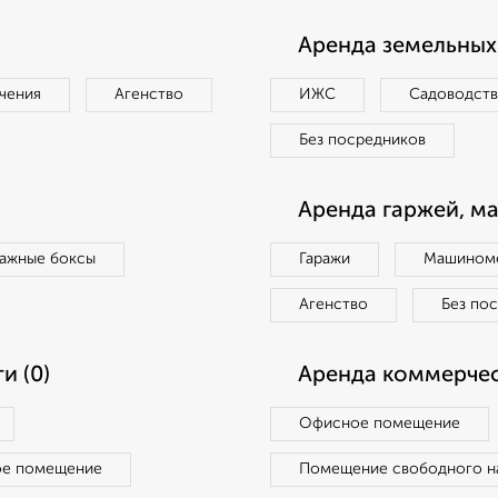
Аренда земельных 
чения
Агенство
ИЖС
Садоводст
Без посредников
Аренда гаржей, м
ражные боксы
Гаражи
Машиноме
Агенство
Без по
и (0)
Аренда коммерчес
Офисное помещение
ое помещение
Помещение свободного н