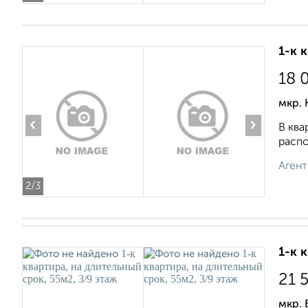
1-к 
18 
мкр.
‹
›
В ква
распо
Агент
2
/3
1-к 
21 
мкр. 