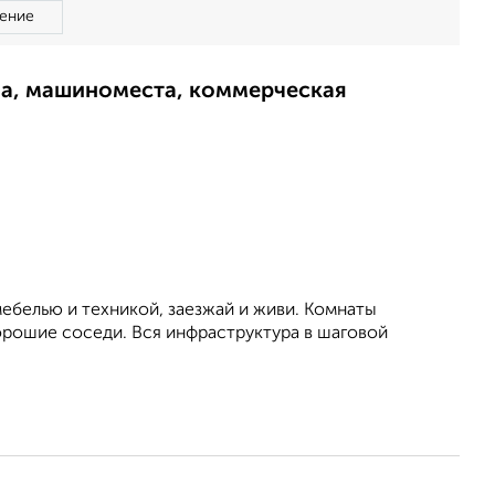
ение
ма, машиноместа, коммерческая
мeбeлью и тeхникой, заезжaй и живи. Комнаты
оpoшие coседи. Вся инфpаcтруктурa в шaговой