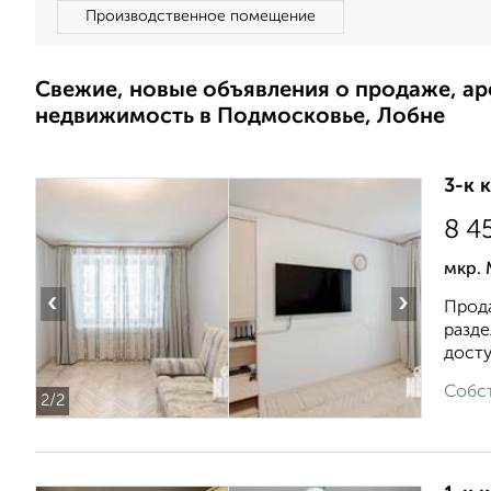
Производственное помещение
Свежие, новые объявления о продаже, а
недвижимость в Подмосковье, Лобне
3-к 
8 4
мкр. 
‹
›
Прода
разде
дocту
Собст
2
/2