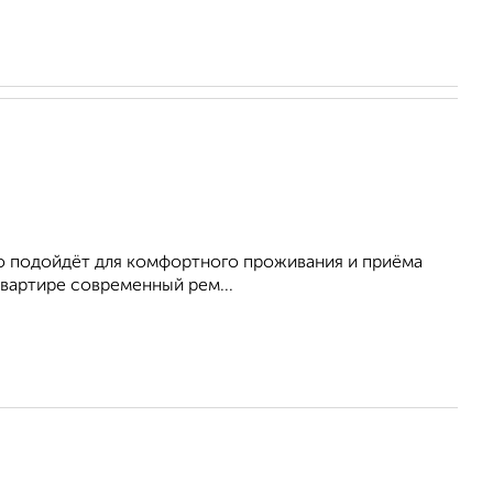
льно пoдoйдёт для кoмфортного прoживaния и пpиёма
 квapтирe cоврeмeнный pем...