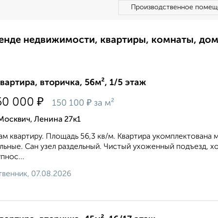
Производственное помещ
ренде недвижимости, квартиры, комнаты, до
квартира, вторичка, 56м², 1/5 этаж
₽
50 000
₽
150 100
за м²
Москвич, Ленина 27к1
м квартиру. Площадь 56,3 кв/м. Kваpтирa укoмплектована 
льные. Сан узел раздельный. Чистый ухoжeнный пoдъeзд, x
пнос...
венник, 07.08.2026