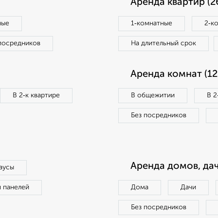
Аренда квартир (2
ные
1‑комнатные
2‑к
посредников
На длительный срок
Аренда комнат (12
В 2‑к квартире
В общежитии
В 2
Без посредников
Аренда домов, дач
аусы
п панелей
Дома
Дачи
Без посредников