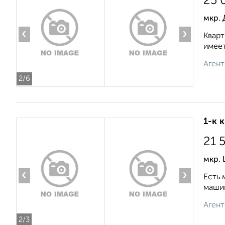
25 
мкр. 
‹
›
Кварт
имеет
Агент
2
/6
1-к 
21 
мкр. 
‹
›
Есть 
машин
Агент
2
/3