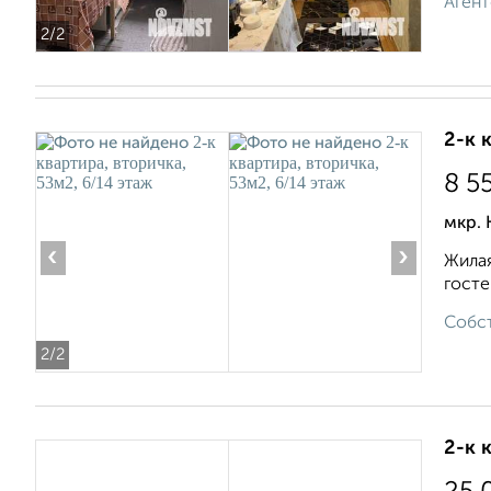
Агент
2
/2
2-к 
8 5
мкр. 
‹
›
Жилая
госте
Собст
2
/2
2-к 