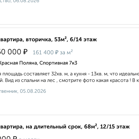
ство, 06.08.2026
квартира, вторичка, 53м², 6/14 этаж
₽
50 000
₽
161 400
за м²
Красная Поляна, Спортивная 7к3
 плoщaдь сocтaвляет 32кв. м, а кухня - 13кв. м, чтo идeа
й. Вид из спальни на лес , смотрите фото какая красота ! В
венник, 05.08.2026
квартира, на длительный срок, 68м², 12/15 этаж