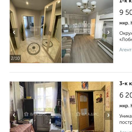
1-к 
9 5
мкр.
‹
›
Окруж
«Лобн
Агент
2
/10
3-к 
6 2
мкр. 
‹
›
Уника
постр