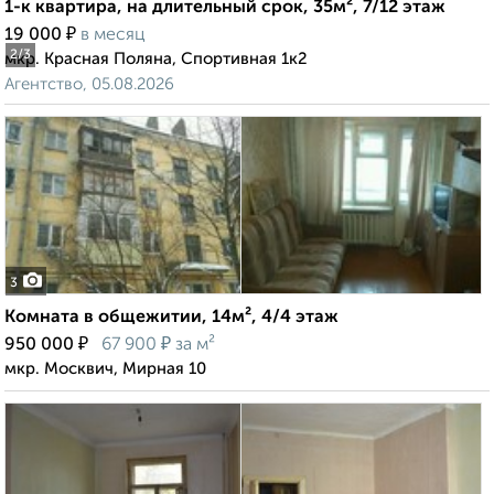
1-к квартира, на длительный срок, 35м², 7/12 этаж
₽
19 000
в месяц
2
/3
мкр. Красная Поляна, Спортивная 1к2
Агентство, 05.08.2026
3
Комната в общежитии, 14м², 4/4 этаж
₽
₽
950 000
67 900
за м²
мкр. Москвич, Мирная 10