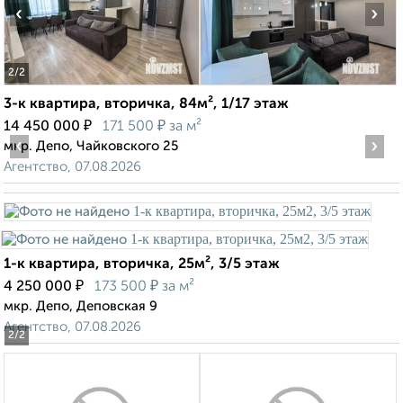
‹
›
2
/2
3-к квартира, вторичка, 84м², 1/17 этаж
₽
₽
14 450 000
171 500
за м²
‹
›
мкр. Депо, Чайковского 25
Агентство, 07.08.2026
1-к квартира, вторичка, 25м², 3/5 этаж
₽
₽
4 250 000
173 500
за м²
мкр. Депо, Деповская 9
Агентство, 07.08.2026
2
/2