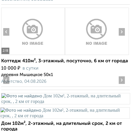
‹
›
2
/8
Коттедж 410м², 3-этажный, посуточно, 6 км от города
₽
10 000
в сутки
деревня Мышецкое 50к1
‹
›
Агентство, 04.08.2026
Дом 102м², 2-этажный, на длительный срок, 2 км от
города