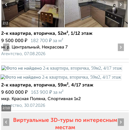
‹
›
2
/2
2-к квартира, вторичка, 52м², 1/12 этаж
₽
₽
9 500 000
182 700
за м²
‹
›
мкр. Центральный, Некрасова 7
Агентство, 07.08.2026
2-к квартира, вторичка, 59м², 4/17 этаж
₽
₽
9 600 000
163 900
за м²
мкр. Красная Поляна, Спортивная 1к2
Агентство, 30.07.2026
2
/10
Виртуальные 3D-туры по интересным
‹
›
местам