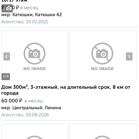
10/17 этаж
₽
8 000
в месяц
1
мкр. Катюшки, Катюшки 62
Агентство, 20.02.2021
‹
›
2
/8
Дом 300м², 3-этажный, на длительный срок, 8 км от
города
₽
60 000
в месяц
мкр. Центральный, Ленина
Агентство, 05.08.2026