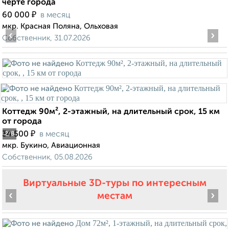
черте города
₽
60 000
в месяц
мкр. Красная Поляна, Ольховая
‹
›
Собственник, 31.07.2026
Коттедж 90м², 2-этажный, на длительный срок, 15 км
от города
₽
34 500
в месяц
2
/8
мкр. Букино, Авиационная
Собственник, 05.08.2026
Виртуальные 3D-туры по интересным
‹
›
местам