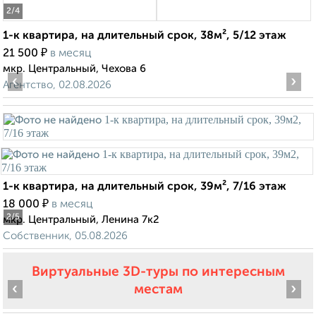
2
/4
1-к квартира, на длительный срок, 38м², 5/12 этаж
₽
21 500
в месяц
мкр. Центральный, Чехова 6
‹
›
Агентство, 02.08.2026
1-к квартира, на длительный срок, 39м², 7/16 этаж
₽
18 000
в месяц
2
/5
мкр. Центральный, Ленина 7к2
Собственник, 05.08.2026
Виртуальные 3D-туры по интересным
‹
›
местам